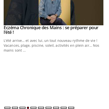
Eczéma Chronique des Mains : se préparer pour
Youtube
Youtube
l’été !
L'été arrive… et avec lui, un tout nouveau rythme de vie !
Vacances, plage, piscine, soleil, activités en plein air… Nos
mains sont ...
Youtube
Diabète & Ramadan 2026
U
Youtube
Yo
m
Un
ma
nu