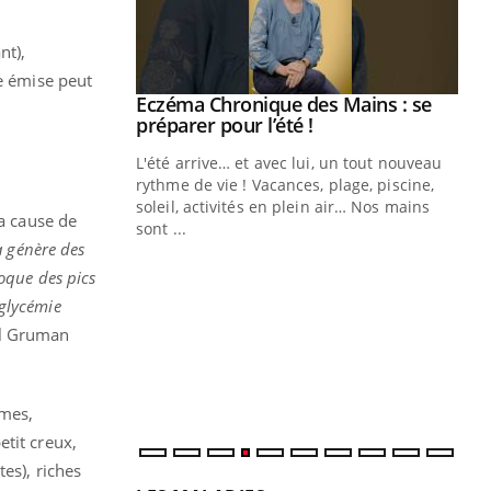
nt),
ue émise peut
Eczéma Chronique des Mains : se
Youtube
Youtube
préparer pour l’été !
L'été arrive… et avec lui, un tout nouveau
rythme de vie ! Vacances, plage, piscine,
soleil, activités en plein air… Nos mains
la cause de
sont ...
Youtube
Diabète & Ramadan 2026
Un
Youtube
You
a génère des
fac
oque des pics
Le Ramadan approche, et, pour de
pr
 glycémie
nombreuses personnes atteintes de
Un 
diabète, c'est une période de questions, de
ël Gruman
mut
défis, mais ...
san
num
umes,
tit creux,
es), riches