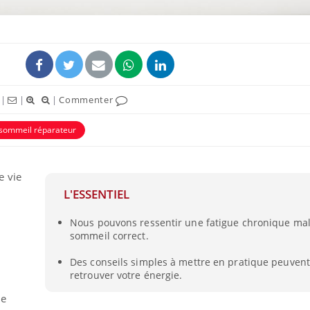
|
|
|
Commenter
sommeil réparateur
e vie
L'ESSENTIEL
Fortes chaleurs :
pourquoi le risque de
noyade grimpe-t-il ?
Nous pouvons ressentir une fatigue chronique ma
sommeil correct.
Le Viagra pourrait-il
Des conseils simples à mettre en pratique peuvent
freiner la propagation du
retrouver votre énergie.
cancer ?
le