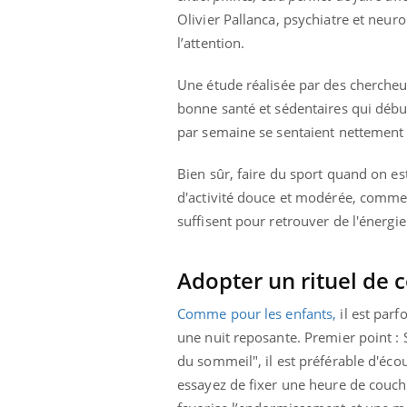
Olivier Pallanca, psychiatre et neur
l’attention.
Une étude réalisée par des chercheu
bonne santé et sédentaires qui débu
par semaine se sentaient nettement 
Bien sûr, faire du sport quand on e
d'activité douce et modérée, comme 
suffisent pour retrouver de l'énergie
Adopter un rituel de 
Comme pour les enfants,
il est parf
une nuit reposante. Premier point : 
du sommeil", il est préférable d'écou
Carence en fer : comprendre pour
Youtube
essayez de fixer une heure de couche
Youtube
prévenir