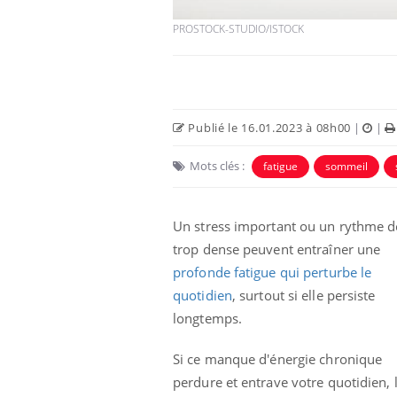
PROSTOCK-STUDIO/ISTOCK
Publié le 16.01.2023 à 08h00
|
|
Mots clés :
fatigue
sommeil
Un stress important ou un rythme d
trop dense peuvent entraîner une
unya, dengue,
La sieste empêche-t-elle
e : que se passe-
de dormir la nuit ?
profonde fatigue qui perturbe le
 le sud de la
quotidien
, surtout si elle persiste
longtemps.
icaments GLP-1
VIH : la fin du comprimé
-ils aussi les os
tous les jours se profile-t-
Si ce manque d'énergie chronique
elle enfin ?
perdure et entrave votre quotidien, 