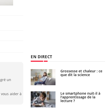
EN DIRECT
Grossesse et chaleur : ce
Mordue par un
que dit la science
barracuda, une petite fille
secourue grâce à un
lgré un
réflexe essentiel
Le smartphone nuit-il à
Légionellose en Suisse :
 vous aider à
l'apprentissage de la
quelle est l’origine de la
lecture ?
contamination ?