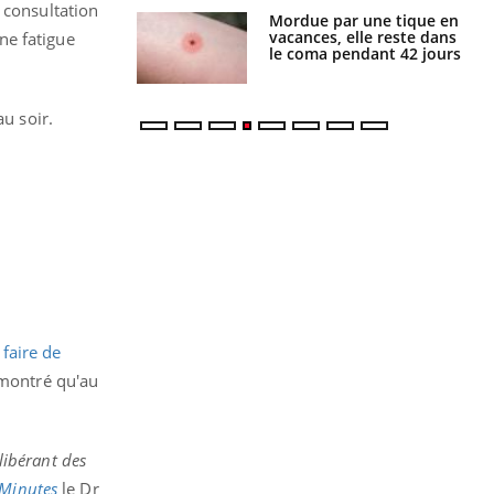
 consultation
Mordue par une tique en
Allergies alimentaires :
vacances, elle reste dans
une nouvelle arme contre
ne fatigue
le coma pendant 42 jours
les réactions sévères
au soir.
,
faire de
 montré qu'au
 libérant des
Minutes
le Dr