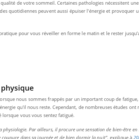
 qualité de votre sommeil. Certaines pathologies nécessitent une
Pourquoi manger moins
de protéines pourrait
es quotidiennes peuvent aussi épuiser l'énergie et provoquer u
finalement être bénéfique
ratique pour vous réveiller en forme le matin et le rester jusqu’
é physique
lorsque nous sommes frappés par un important coup de fatigue
'énergie qu'il nous reste. Cependant, de nombreuses études ont
é lorsque vous vous sentez fatigué.
a physiologie. Par ailleurs, il procure une sensation de bien-être en
 coupure dans sa journée et de bien dormir la nuit",
explique à
20