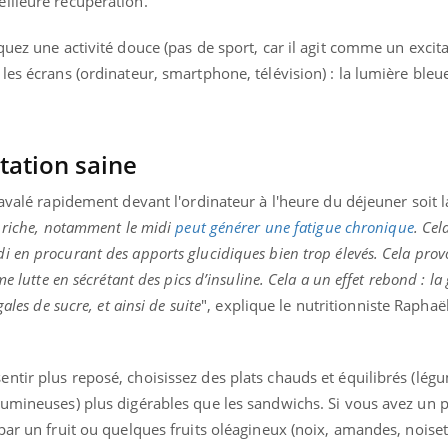
illeure récupération.
uez une activité douce (pas de sport, car il agit comme un excita
les écrans (ordinateur, smartphone, télévision) : la lumière ble
uline & Charge mentale : et si on
tube
Youtube
it en parler??
026, l'insuline dans le diabète de type 2
tation saine
e entourée d'idées reçues chez les
ients comme parfois chez les soignants.
 avalé rapidement devant l'ordinateur à l'heure du déjeuner soit 
 riche, notamment le midi
peut générer une fatigue chronique
. Cel
 en procurant des apports glucidiques bien trop élevés. Cela prov
e lutte en sécrétant des pics d’insuline. Cela a un effet rebond : la
gales de sucre, et ainsi de suite
",
explique le nutritionniste Rapha
ntir plus reposé, choisissez des plats chauds et équilibrés (lég
umineuses) plus digérables que les sandwichs. Si vous avez un pe
par un fruit ou quelques fruits oléagineux (noix, amandes, noisett