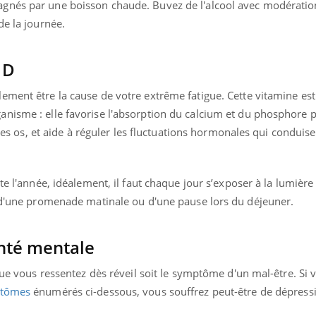
gnés par une boisson chaude. Buvez de l'alcool avec modération
de la journée.
 D
ement être la cause de votre extrême fatigue. Cette vitamine est 
nisme : elle favorise l'absorption du calcium et du phosphore p
 les os, et aide à réguler les fluctuations hormonales qui conduise
te l'année, idéalement, il faut chaque jour s’exposer à la lumière
t d'une promenade matinale ou d'une pause lors du déjeuner.
anté mentale
que vous ressentez dès réveil soit le symptôme d'un mal-être. Si 
tômes
énumérés ci-dessous, vous souffrez peut-être de dépressi