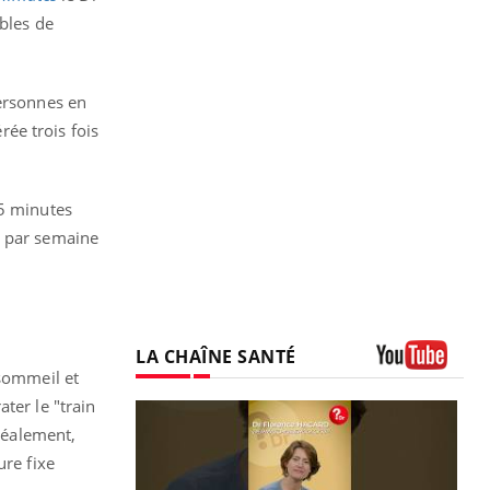
ubles de
personnes en
ée trois fois
45 minutes
s par semaine
LA CHAÎNE SANTÉ
 sommeil et
Youtube
ter le "train
Idéalement,
ure fixe