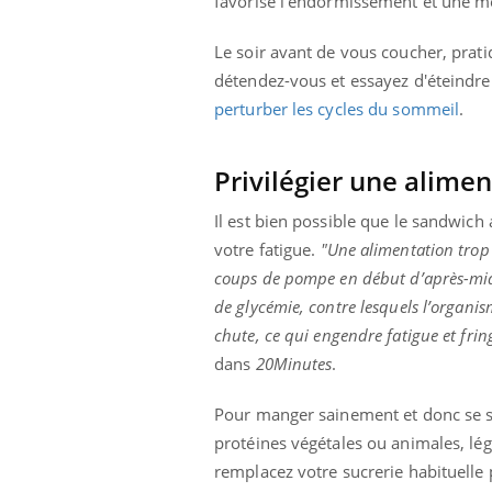
favorise l’endormissement et une me
Fatigue, irritabilité, brouillard mental ou
même alopécie… Les symptômes de la
Le soir avant de vous coucher, pratiq
carence en fer sont multiples ce qui la rend
détendez-vous et essayez d'éteindre 
...
 Mains :
Ins
You
perturber les cycles du sommeil
.
Youtube
osa
aciles à aborder...
En 2
Privilégier une alimen
poser des
rest
'un proche c'est
pat
Il est bien possible que le sandwich
votre fatigue.
"Une alimentation trop
coups de pompe en début d’après-midi
de glycémie, contre lesquels l’organism
chute, ce qui
engendre fatigue et
frin
dans
20Minutes
.
Pour manger sainement et donc se se
protéines végétales ou animales, lég
remplacez votre sucrerie habituelle 