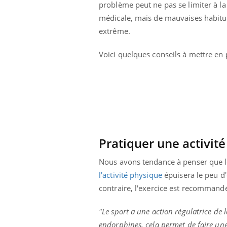
problème peut ne pas se limiter à la
lovirus : ce qui
Pourquoi votre ventre
ans la prise en
gâche-t-il les premiers
médicale, mais de mauvaises habitud
des femmes
jours de vos vacances ?
extrême.
s
Voici quelques conseils à mettre en p
Pratiquer une activit
Nous avons tendance à penser que 
l'activité physique
épuisera le peu d
contraire, l'exercice est recommand
"Le sport a une action régulatrice de l
endorphines, cela permet de faire une