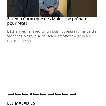
Youtube
Eczéma Chronique des Mains : se préparer
Diabète & Ramadan 2026
Youtube
Youtube
Youtube
pour l’été !
Le Ramadan approche, et, pour de nombreuses
L'été arrive… et avec lui, un tout nouveau rythme de vie !
personnes atteintes de diabète, c'est une période de
Vacances, plage, piscine, soleil, activités en plein air…
questions, de défis, mais ...
Nos mains sont ...
Un 
You
à l
Un é
mati
numé
LES MALADIES