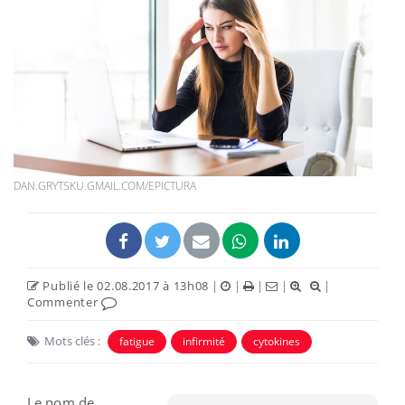
DAN.GRYTSKU.GMAIL.COM/EPICTURA
Publié le 02.08.2017 à 13h08
|
|
|
|
|
Commenter
Mots clés :
fatigue
infirmité
cytokines
Le nom de