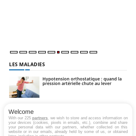
COU
You
Coup
vous
épis
LES MALADIES
Hypotension orthostatique : quand la
pression artérielle chute au lever
Drépanocytose : une déformation des
globules rouges aux conséquences
Welcome
graves
With our 225
partners
, we wish to store and access information on
your devices (cookies, pixels in emails, etc.), combine and share
your personal data with our partners, whether collected on this
website or in our emails, already held by some of us, or obtained
Maladie de Charcot (Sclérose latérale