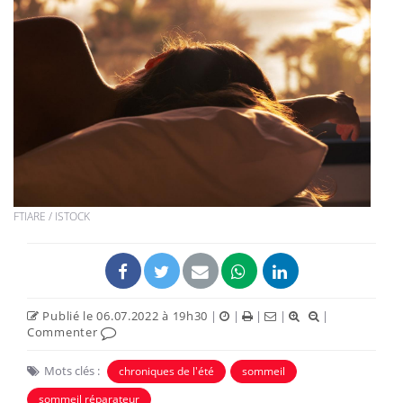
FTIARE / ISTOCK
Publié le 06.07.2022 à 19h30
|
|
|
|
|
Commenter
Mots clés :
chroniques de l'été
sommeil
sommeil réparateur