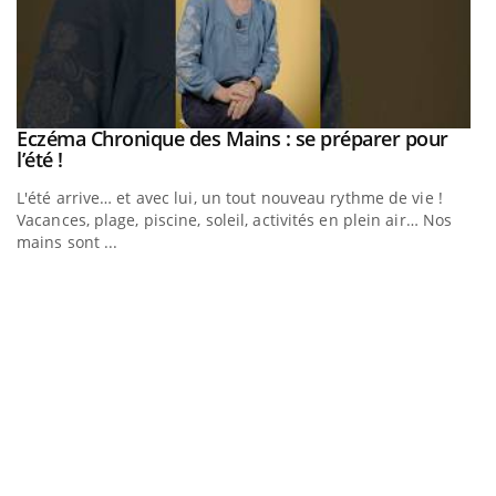
Eczéma Chronique des Mains : se préparer pour
Youtube
Youtube
l’été !
e
L'été arrive… et avec lui, un tout nouveau rythme de vie !
Vacances, plage, piscine, soleil, activités en plein air… Nos
mains sont ...
D
Yo
L
at
dé