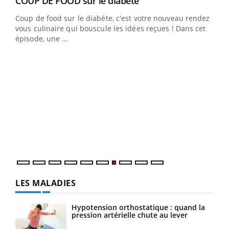
Youtube
cès
COUP DE FOOD sur le diabète
Youtube
Coup de food sur le diabète, c'est votre nouveau rendez-
 en
vous culinaire qui bouscule les idées reçues ! Dans cet
u
épisode, une ...
Qua
You
"Les
trav
DRH 
LES MALADIES
Hypotension orthostatique : quand la
pression artérielle chute au lever