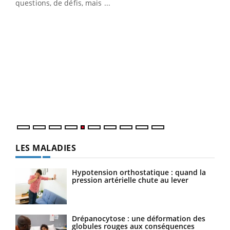
…
questions, de défis, mais ...
Un 
You
à l
Un é
mati
numé
LES MALADIES
Hypotension orthostatique : quand la
pression artérielle chute au lever
Drépanocytose : une déformation des
globules rouges aux conséquences