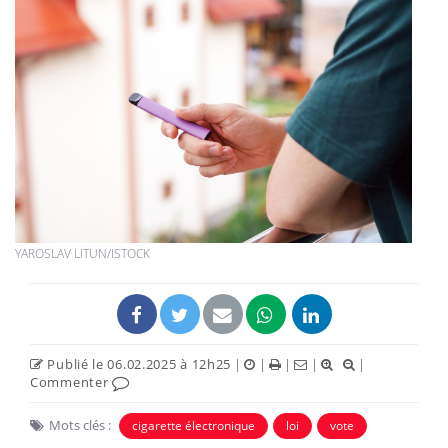
YAROSLAV LITUN/ISTOCK
Publié le 06.02.2025 à 12h25
|
|
|
|
|
Commenter
Mots clés :
cigarette électronique
loi
vote