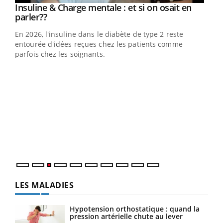
Youtube
Insuline & Charge mentale : et si on osait en
Youtube
Youtube
parler??
En 2026, l'insuline dans le diabète de type 2 reste
entourée d'idées reçues chez les patients comme
parfois chez les soignants.
Ecz
You
pour
L'ét
Vaca
Nos 
LES MALADIES
Hypotension orthostatique : quand la
pression artérielle chute au lever