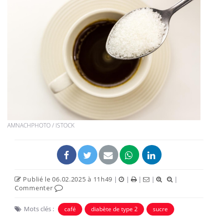
AMNACHPHOTO / ISTOCK
Publié le 06.02.2025 à 11h49
|
|
|
|
|
Commenter
Mots clés :
café
diabète de type 2
sucre