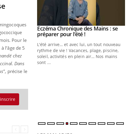
se
méningocoques
ale : et si on
Eczéma Chronique des Mains : se
Youtube
ngococcique
ube
Youtube
préparer pour l’été !
mois. Pour le
e diabète de type 2
L'été arrive… et avec lui, un tout nouveau
 à l’âge de 5
çues chez les
rythme de vie ! Vacances, plage, piscine,
mmandé chez
ez les soignants.
soleil, activités en plein air… Nos mains
sont ...
ccinal. Dans
Di
You
us",
précise le
Le 
nom
dia
défi
'inscrire