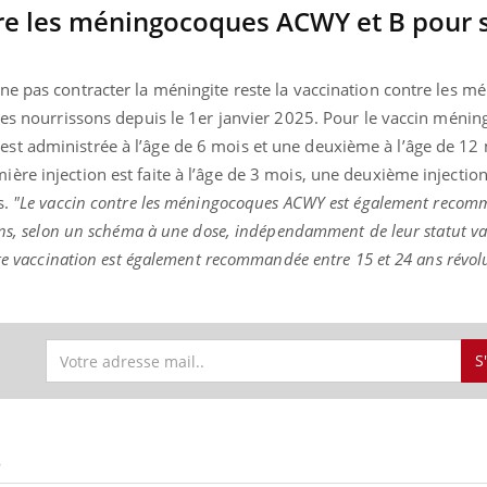
tre les méningocoques ACWY et B pour 
ne pas contracter la méningite reste la vaccination contre les 
ence en fer : comprendre pour
Insuline & Charge ment
tube
Youtube
 les nourrissons depuis le 1er janvier 2025. Pour le vaccin méni
Youtube
Yout
venir
osait en parler??
t administrée à l’âge de 6 mois et une deuxième à l’âge de 12 
gue, irritabilité, brouillard mental ou
En 2026, l'insuline dans l
re injection est faite à l’âge de 3 mois, une deuxième injection
e alopécie… Les symptômes de la
reste entourée d'idées re
s.
"Le vaccin contre les méningocoques ACWY est également reco
nce en fer sont multiples ce qui la rend
patients comme parfois ch
 ans, selon un schéma à une dose, indépendamment de leur statut va
tte vaccination est également recommandée entre 15 et 24 ans révol
S
S