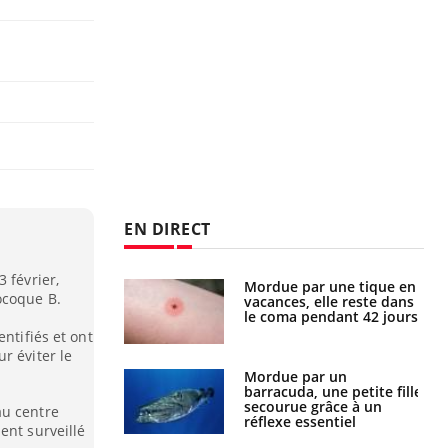
EN DIRECT
 février,
i manger moins
Mordue par une tique en
ocoque B.
éines pourrait
vacances, elle reste dans
ent être bénéfique
le coma pendant 42 jours
ntifiés et ont
r éviter le
e et chaleur : ce
Mordue par un
la science
barracuda, une petite fille
secourue grâce à un
au centre
réflexe essentiel
ent surveillé