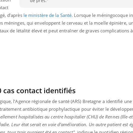
de près."
Le Viagra pourrait-il
Le smart
tact
freiner la propagation du
l'appren
cancer ?
lecture 
gé, d’après
le ministère de la Santé
. Lorsque le méningocoque inf
es méninges, qui enveloppent le cerveau et la moelle épinière, 
 taux de létalité élevé et peut entraîner de graves complications 
 cas contact identifiés
ique, l’Agence régionale de santé (ARS) Bretagne a identifié un
n traitement antibiotique prophylactique pour éviter le développ
llement hospitalisées au centre hospitalier (CHU) de Rennes (Ille-et
adie. Leur état serait en voie d’amélioration. Un autre patient est 
ns, tous trois auraient été en contact",
indique le quotidien région