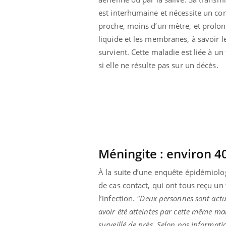
VIH : la fin du comprimé
est interhumaine et nécessite un con
tous les jours se profile-t-
elle enfin ?
proche, moins d’un mètre, et prolon
liquide et les membranes, à savoir l
survient. Cette maladie est liée à un
si elle ne résulte pas sur un décès.
Méningite : environ 40
À la suite d’une enquête épidémiolog
de cas contact, qui ont tous reçu u
l’infection.
"Deux personnes sont actue
avoir été atteintes par cette même mal
surveillé de près. Selon nos informatio