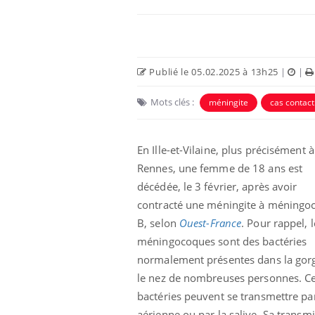
Publié le 05.02.2025 à 13h25
|
|
Mots clés :
méningite
cas contact
En Ille-et-Vilaine, plus précisément à
Rennes, une femme de 18 ans est
décédée, le 3 février, après avoir
Cytomégalovirus : ce qui
contracté une méningite à méningo
change dans la prise en
charge des femmes
B, selon
Ouest-France
. Pour rappel, l
enceintes
méningocoques sont des bactéries
normalement présentes dans la gorg
La sieste empêche-t-elle
de dormir la nuit ?
le nez de nombreuses personnes. C
bactéries peuvent se transmettre pa
aérienne ou par la salive. Sa transm