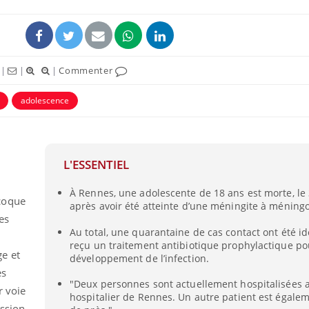
|
|
|
Commenter
adolescence
L'ESSENTIEL
À Rennes, une adolescente de 18 ans est morte, le 3
Pourquoi votre ventre
Pourquo
coque
après avoir été atteinte d’une méningite à méning
gâche-t-il les premiers
de prot
jours de vos vacances ?
finalem
es
Au total, une quarantaine de cas contact ont été ide
reçu un traitement antibiotique prophylactique pou
e et
développement de l’infection.
Fortes chaleurs :
Grossess
pourquoi le risque de
que dit 
es
noyade grimpe-t-il ?
"Deux personnes sont actuellement hospitalisées 
r voie
hospitalier de Rennes. Un autre patient est égalem
ission