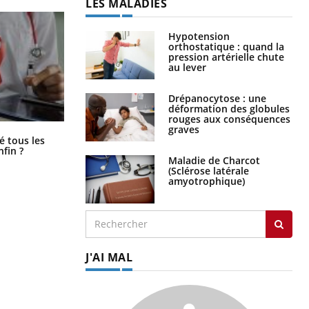
LES MALADIES
Hypotension
orthostatique : quand la
pression artérielle chute
au lever
Drépanocytose : une
déformation des globules
rouges aux conséquences
graves
Pourquoi votre ventre gâche-t-il les
é tous les
premiers jours de vos vacances ?
nfin ?
Maladie de Charcot
(Sclérose latérale
amyotrophique)
J'AI MAL