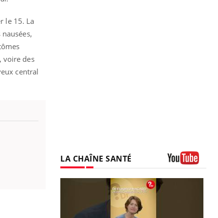
 le 15. La
s nausées,
ptômes
 voire des
veux central
LA CHAÎNE SANTÉ
Youtube