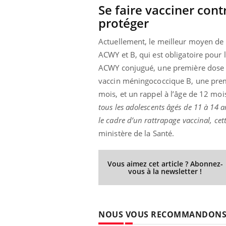
Se faire vacciner con
protéger
Actuellement, le meilleur moyen de 
Eczéma Chronique des Mains :
Car
Youtube
You
ACWY et B, qui est obligatoire pour
Youtube
expliquer ma maladie
pré
ACWY conjugué, une première dose es
Il y a des sujets qui sont faciles à aborder...
Fati
vaccin méningococcique B, une premiè
d'autres non ! D'un côté, poser des
mêm
mois, et un rappel à l’âge de 12 moi
questions sur la maladie d'un proche c'est
care
montrer ...
...
tous les adolescents âgés de 11 à 14
le cadre d’un rattrapage vaccinal, ce
ministère de la Santé.
Vous aimez cet article ? Abonnez-
vous à la newsletter !
NOUS VOUS RECOMMANDON