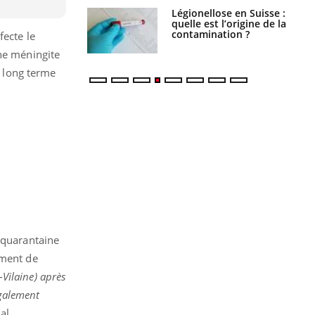
phone nuit-il à
Légionellose en Suisse :
tissage de la
quelle est l’origine de la
?
contamination ?
ecte le
une méningite
à long terme
e quarantaine
ement de
-Vilaine) après
également
al.