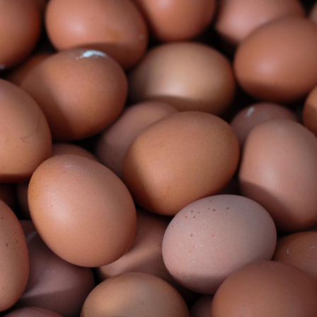
Grossesse et chaleur : ce
Mordue 
que dit la science
barracud
secouru
réflexe 
Le smartphone nuit-il à
Légionel
l'apprentissage de la
quelle e
lecture ?
contami
Mordue par une tique en
Allergie
vacances, elle reste dans
une nou
le coma pendant 42 jours
les réac