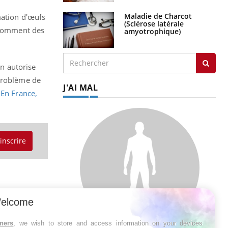
Maladie de Charcot
mation d'œufs
(Sclérose latérale
onsomment des
amyotrophique)
on autorise
 problème de
J'AI MAL
.
En France,
'inscrire
elcome
tners
, we wish to store and access information on your devices