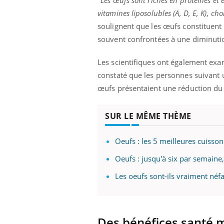
"Les œufs sont riches en protéines et 
les ce qui la rend
patients comme parfois chez les soignants.
sole
vitamines liposolubles (A, D, E, K), ch
sont
soulignent que les œufs constituent
souvent confrontées à une diminutio
Les scientifiques ont également exami
constaté que les personnes suivant
œufs présentaient une réduction du 
SUR LE MÊME THÈME
Oeufs : les 5 meilleures cuisso
Oeufs : jusqu'à six par semaine,
Les oeufs sont-ils vraiment néfa
Des bénéfices santé 