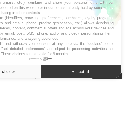
in emails, etc.), combine and share your personal data with our
SYMPTÔMES
ollected on this website or in our emails, already held by some of us,
ncluding in other contexts.
ta (identifiers, browsing, preferences, purchases, loyalty programs,
Douleurs de l’avant-pied :
es and emails, phone, precise geolocation, etc.) allows developing
des métatarsalgies à 90 %
ervices, content, commercial offers and ads across your devices and
liées à problème d’appui
 by email, post, SMS, phone, audio, and video), personalising them,
rformance, and analysing audiences.
La sieste empêche-t-elle de dormir
ui change
l" and withdraw your consent at any time via the "cookies" footer
la nuit ?
ge des femmes
Mauvaise haleine : il faut
"set detailed preferences" and object to processing activities not
améliorer l’hygiène
. These choices remain valid for 6 months.
bucco-dentaire
powered by
r choices
Accept all
Cookies settings
ER
s les semaines les meilleures