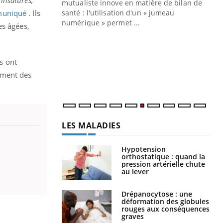
 insaturés,
mutualiste innove en matière de bilan de
uniqué
. Ils
santé : l'utilisation d'un « jumeau
CO
You
numérique » permet ...
es âgées,
Cou
nou
bou
ls ont
épi
ement des
LES MALADIES
Hypotension
orthostatique : quand la
pression artérielle chute
au lever
Drépanocytose : une
déformation des globules
rouges aux conséquences
graves