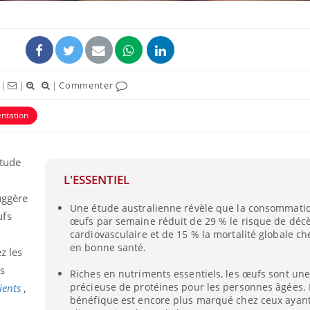
|
|
|
Commenter
entation
étude
L'ESSENTIEL
uggère
Une étude australienne révèle que la consommatio
ufs
œufs par semaine réduit de 29 % le risque de déc
cardiovasculaire et de 15 % la mortalité globale ch
en bonne santé.
z les
es
Riches en nutriments essentiels, les œufs sont un
précieuse de protéines pour les personnes âgées. L
ients
,
bénéfique est encore plus marqué chez ceux ayan