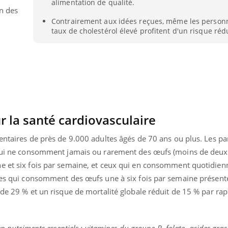
alimentation de qualité.
n des
Contrairement aux idées reçues, même les person
taux de cholestérol élevé profitent d'un risque réd
r la santé cardiovasculaire
entaires de près de 9.000 adultes âgés de 70 ans ou plus. Les pa
 qui ne consomment jamais ou rarement des œufs (moins de deux 
ne et six fois par semaine, et ceux qui en consomment quotidie
nnes qui consomment des œufs une à six fois par semaine présent
éma Chronique des Mains : se
Diabète & Ramadan 
tube
Youtube
 de 29 % et un risque de mortalité globale réduit de 15 % par rap
Youtube
parer pour l’été !
Le Ramadan approche, et,
.
é arrive… et avec lui, un tout nouveau
nombreuses personnes at
me de vie ! Vacances, plage, piscine,
diabète, c'est une périod