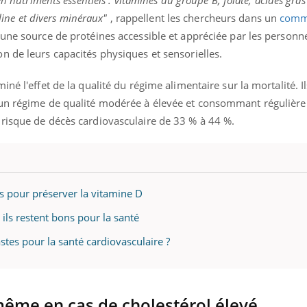
en nutriments essentiels : vitamines du groupe B, folate, acides gras
il, activités en plein air… Nos mains
défis, mais ...
oline et divers minéraux"
, rappellent les chercheurs dans un
comm
 ...
 une source de protéines accessible et appréciée par les personn
n de leurs capacités physiques et sensorielles.
né l'effet de la qualité du régime alimentaire sur la mortalité. I
 un régime de qualité modérée à élevée et consommant régulièr
risque de décès cardiovasculaire de 33 % à 44 %.
ns pour préserver la vitamine D
 ils restent bons pour la santé
stes pour la santé cardiovasculaire ?
même en cas de cholestérol élevé