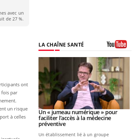
nes avec un
uit de 27 %.
LA CHAÎNE SANTÉ
Youtube
rticipants ont
fois par
nnement.
ent un risque
Youtube
2026
Un « jumeau numérique » pour
Youtube
port à celles
faciliter l’accès à la médecine
 pour de
Youtube
préventive
teintes de
Un établissement lié à un groupe
e de questions, de