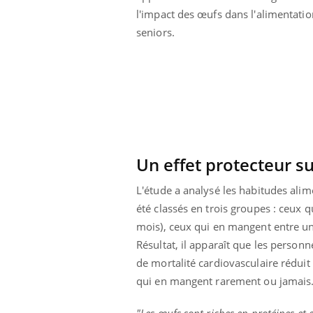
l'impact des œufs dans l'alimentatio
seniors.
Un effet protecteur su
L'étude a analysé les habitudes alim
été classés en trois groupes : ceux
mois), ceux qui en mangent entre u
Résultat, il apparaît que les perso
prendre pour
Insuline & Charge mentale : et si on
Ecz
Youtube
You
de mortalité cardiovasculaire réduit
Youtube
osait en parler??
pré
qui en mangent rarement ou jamais
llard mental ou
En 2026, l'insuline dans le diabète de type 2
L'ét
tômes de la
reste entourée d'idées reçues chez les
ryth