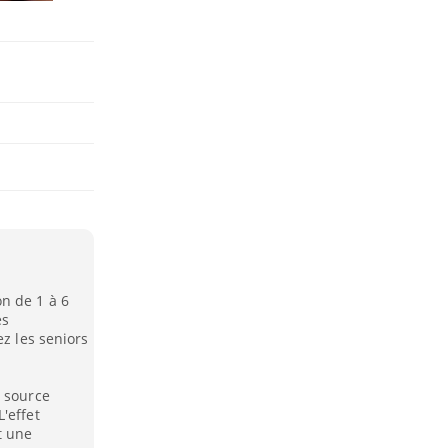
n de 1 à 6
ès
ez les seniors
e source
'effet
t une