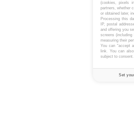
(cookies, pixels 
partners, whether c
or obtained later, i
Processing this da
IP, postal address
and offering you s
screens (including
measuring their pe
Les médicaments GLP-1 protègent-
Cytomégalovirus : ce q
You can "accept al
ils aussi les os ?
dans la prise en char
link
. You can also 
enceintes
subject to consent
Set you
À PROPOS
NEWSLETT
Recevez toute
Données personnelles et cookies
infos santé