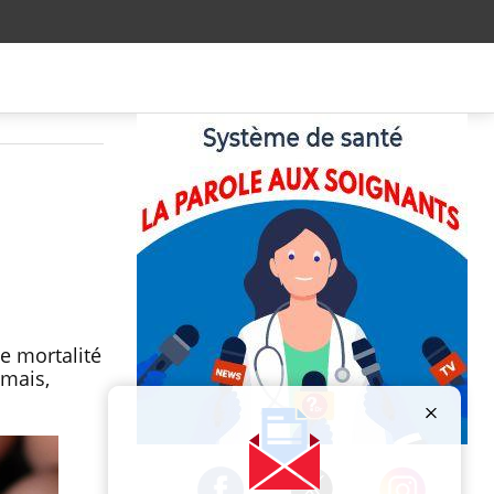
e mortalité
amais,
Publicité