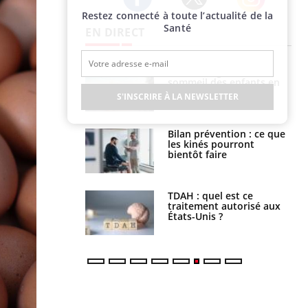
Restez connecté à toute l’actualité de la
Twitter
Facebook
Instagram
Santé
EN DIRECT
par un
Comment gérer le
a, une petite fille
sommeil des enfants en
e grâce à un
vacances ?
S'INSCRIRE À LA NEWSLETTER
essentiel
lose en Suisse :
Bilan prévention : ce que
st l’origine de la
les kinés pourront
nation ?
bientôt faire
s alimentaires :
TDAH : quel est ce
velle arme contre
traitement autorisé aux
tions sévères
États-Unis ?