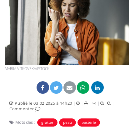
MARIIA VITKOVSKA/ISTOCK
Publié le 03.02.2025 à 14h20
|
|
|
|
|
Commenter
Mots clés :
gratter
peau
bactérie