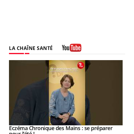
LA CHAÎNE SANTÉ
Youtube
Eczéma Chronique des Mains : se préparer
Youtube
Youtube
pour l’été !