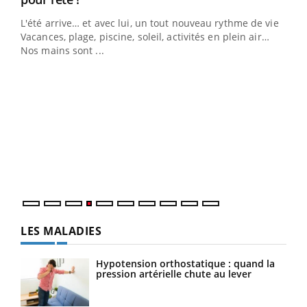
L'été arrive… et avec lui, un tout nouveau rythme de vie !
Vacances, plage, piscine, soleil, activités en plein air…
Nos mains sont ...
Dia
You
Le 
pers
ques
LES MALADIES
Hypotension orthostatique : quand la
pression artérielle chute au lever