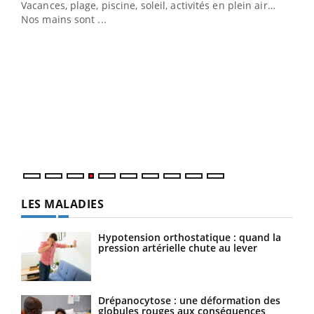
Vacances, plage, piscine, soleil, activités en plein air…
Nos mains sont ...
Dia
You
Le 
pers
ques
LES MALADIES
Hypotension orthostatique : quand la
pression artérielle chute au lever
Drépanocytose : une déformation des
globules rouges aux conséquences