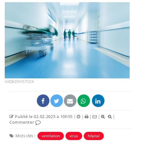
HXDBZXY/ISTOCK
Publié le 02.02.2025 à 10h55
|
|
|
|
|
Commenter
Mots clés :
ventilation
virus
hôpital