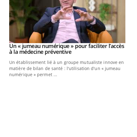
Un « jumeau numérique » pour faciliter l’accès
Youtube
Youtube
à la médecine préventive
Un établissement lié à un groupe mutualiste innove en
e
matière de bilan de santé : l'utilisation d'un « jumeau
numérique » permet ...
COU
You
Coup
vous
épis