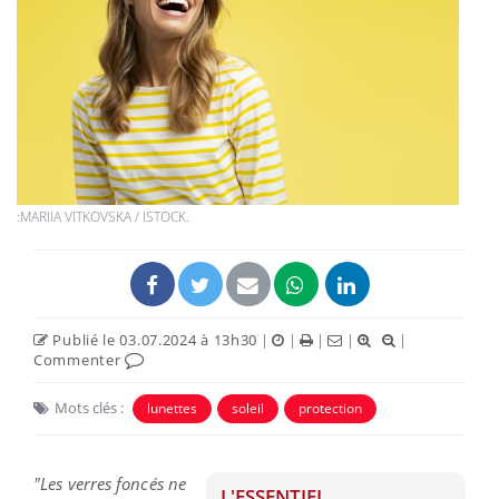
:MARIIA VITKOVSKA / ISTOCK.
Publié le 03.07.2024 à 13h30
|
|
|
|
|
Commenter
Mots clés :
lunettes
soleil
protection
"Les verres foncés ne
L'ESSENTIEL