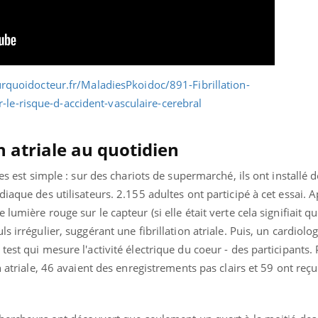
gue, irritabilité, brouillard mental ou
e alopécie… Les symptômes de la
nce en fer sont multiples ce qui la rend
Insuline & Charge ment
Youtube
Yout
osait en parler??
En 2026, l'insuline dans l
reste entourée d'idées re
patients comme parfois ch
on atriale au quotidien
ues est simple : sur des chariots de supermarché, ils ont installé 
diaque des utilisateurs. 2.155 adultes ont participé à cet essai. 
lumière rouge sur le capteur (si elle était verte cela signifiait q
s irrégulier, suggérant une fibrillation atriale. Puis, un cardiol
est qui mesure l'activité électrique du coeur - des participants.
n atriale, 46 avaient des enregistrements pas clairs et 59 ont reç