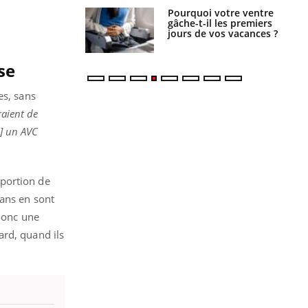
alovirus : ce qui
Pourquoi votre ventre
ans la prise en
gâche-t-il les premiers
des femmes
jours de vos vacances ?
es
se
es, sans
raient de
e] un AVC
oportion de
 ans en sont
 donc une
ard, quand ils