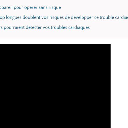
 appareil pour opérer sans risque
es trop longues doublent vos risques de développer ce trouble cardi
eurs pourraient détecter vos troubles cardiaques
ence en fer : comprendre pour
tube
Youtube
venir