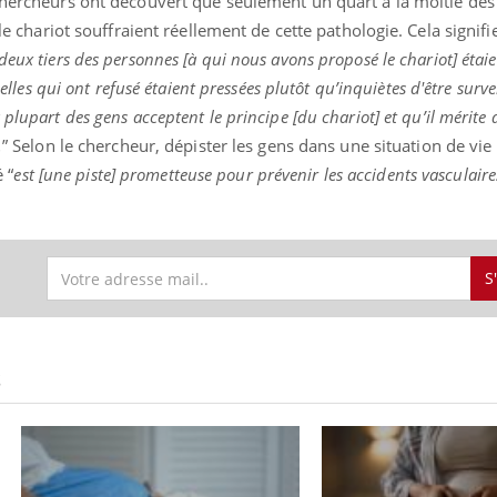
 chercheurs ont découvert que seulement un quart à la moitié de
 le chariot souffraient réellement de cette pathologie. Cela signifie
deux tiers des personnes [à qui nous avons proposé le chariot] étai
celles qui ont refusé étaient pressées plutôt qu’inquiètes d'être survei
plupart des gens acceptent le principe [du chariot] et qu’il mérite d
.
” Selon le chercheur, dépister les gens dans une situation de vie
 “
est [une piste] prometteuse pour prévenir les accidents vasculair
S
S