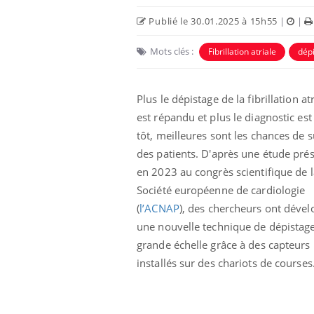
Publié le 30.01.2025 à 15h55
|
|
Mots clés :
Fibrillation atriale
dép
Plus le dépistage de la fibrillation at
est répandu et plus le diagnostic es
tôt, meilleures sont les chances de s
des patients. D'après une étude
pré
en 2023 au congrès scientifique de l
Société européenne de cardiologie
Hantavirus : un cas
(
l’ACNAP
),
des chercheurs ont dével
détecté chez un touriste
en France
une nouvelle technique de dépistag
grande échelle grâce à
des capteurs
installés sur des chariots de courses
Mortalité infantile : un
rapport s’interroge sur
son taux élevé en France