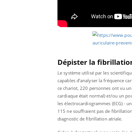
Fati
mêm
care
...
Eczéma Chronique des Mains :
Youtube
Youtube
expliquer ma maladie
Il y a des sujets qui sont faciles à aborder...
d'autres non ! D'un côté, poser des
questions sur la maladie d'un proche c'est
Dépister la fibrillati
montrer ...
Le système utilisé par les scientifiq
capables d’analyser la fréquence car
ce chariot, 220 personnes ont vu une 
cardiaque était normal) et/ou un poul
les électrocardiogrammes (ECG) - un t
115 ne souffraient pas de fibrillatio
diagnostic de fibrillation atriale.