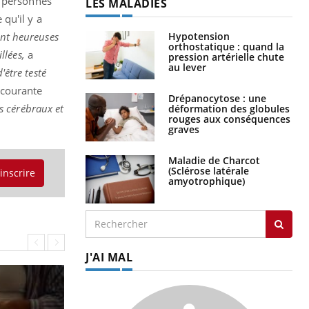
s personnes
LES MALADIES
 qu'il y a
Hypotension
ent heureuses
orthostatique : quand la
llées,
a
pression artérielle chute
au lever
'être testé
 courante
Drépanocytose : une
es cérébraux et
déformation des globules
rouges aux conséquences
graves
Maladie de Charcot
(Sclérose latérale
'inscrire
amyotrophique)
J'AI MAL