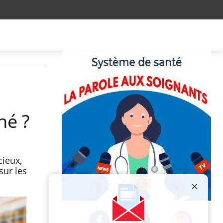
hé ?
cieux,
sur les
Publicité