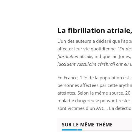
Grossesse à risque : ce jus
naturel attire l'attention
des chercheurs
La fibrillation atria
L'un des auteurs a déclaré que l'app
affecter leur vie quotidienne. “
En deu
fibrillation atriale,
indique Ian Jones
[accident vasculaire cérébral] ont eu
En France, 1 % de la population est at
personnes affectées par cette aryth
atteintes. Selon la même source, 20 
maladie dangereuse pouvant rester l
sont victimes d'un AVC… La détectio
SUR LE MÊME THÈME