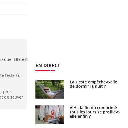
iaque. Elle est
EN DIRECT
été testé sur
unya, dengue,
La sieste empêche-t-elle
e : que se passe-
de dormir la nuit ?
s le sud de la
t plus
nt de sauver
icaments GLP-1
VIH : la fin du comprimé
t-ils aussi les os
tous les jours se profile-t-
elle enfin ?