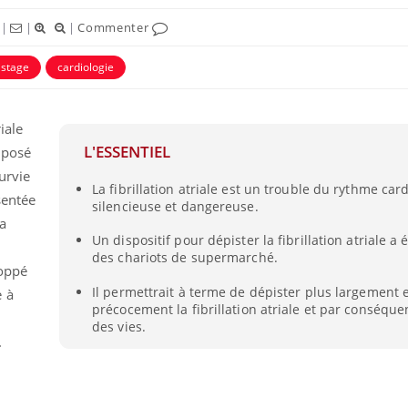
|
|
|
Commenter
istage
cardiologie
riale
L'ESSENTIEL
t posé
urvie
La fibrillation atriale est un trouble du rythme card
sentée
silencieuse et dangereuse.
a
Un dispositif pour dépister la fibrillation atriale a 
des chariots de supermarché.
Comment oublier les
Chikung
oppé
écrans en vacances ?
West Nil
t-il dan
Il permettrait à terme de dépister plus largement e
e à
France ?
précocement la fibrillation atriale et par conséque
des vies.
.
Toujours connectés :
Les méd
comment le travail
protègen
empiète de plus en plus
?
sur nos soirées