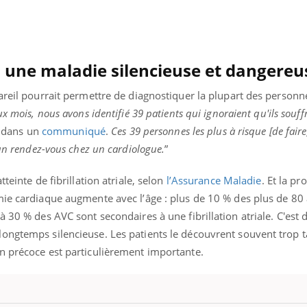
Cancer colorectal : une
Cytomég
stratégie simple aurait
change d
changé la donne au Pays
charge 
basque
enceint
le, une maladie silencieuse et dangereu
areil pourrait permettre de diagnostiquer la plupart des personn
x mois, nous avons identifié 39 patients qui ignoraient qu'ils souff
, dans un
communiqué
.
Ces 39 personnes les plus à risque [de fair
 un rendez-vous chez un cardiologue.
”
teinte de fibrillation atriale, selon
l’Assurance Maladie
. Et la pr
mie cardiaque augmente avec l’âge : plus de 10 % des plus de 80
à 30 % des AVC sont secondaires à une fibrillation atriale. C'est
ongtemps silencieuse. Les patients le découvrent souvent trop t
n précoce est particulièrement importante.