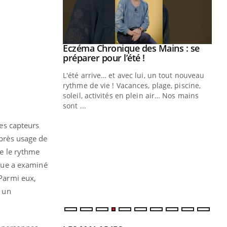
ale : et si on
Eczéma Chronique des Mains : se
Youtube
ube
Youtube
préparer pour l’été !
e diabète de type 2
L'été arrive… et avec lui, un tout nouveau
çues chez les
rythme de vie ! Vacances, plage, piscine,
ez les soignants.
soleil, activités en plein air… Nos mains
sont ...
Di
You
des capteurs
Le 
Après usage de
nom
ue le rythme
dia
défi
ogue a examiné
 Parmi eux,
u un