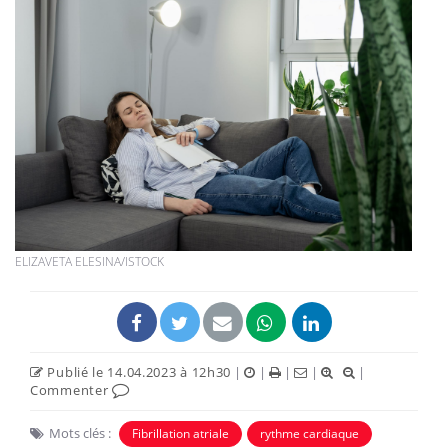
ELIZAVETA ELESINA/ISTOCK
Publié le 14.04.2023 à 12h30
|
|
|
|
|
Commenter
Mots clés :
Fibrillation atriale
rythme cardiaque