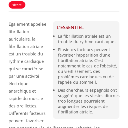
sieste
Également appelée
L'ESSENTIEL
fibrillation
La fibrillation atriale est un
auriculaire, la
trouble du rythme cardiaque.
fibrillation atriale
Plusieurs facteurs peuvent
est un trouble du
favoriser l’apparition d’une
fibrillation atriale. C’est
rythme cardiaque
notamment le cas de l’obésité,
qui se caractérise
du vieillissement, des
par une activité
problèmes cardiaques ou de
l’apnée du sommeil.
électrique
Des chercheurs espagnols ont
anarchique et
suggéré que les siestes diurnes
rapide du muscle
trop longues pourraient
des oreillettes.
augmenter les risques de
fibrillation atriale.
Différents facteurs
peuvent favoriser
son apparition : le vieillissement, l’obésité, les