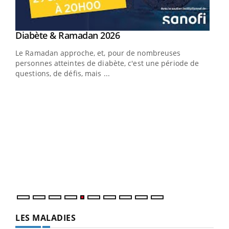
Youtube
Diabète & Ramadan 2026
Youtube
Le Ramadan approche, et, pour de nombreuses
vie !
personnes atteintes de diabète, c'est une période de
…
questions, de défis, mais ...
Un 
You
à l
Un é
mati
numé
LES MALADIES