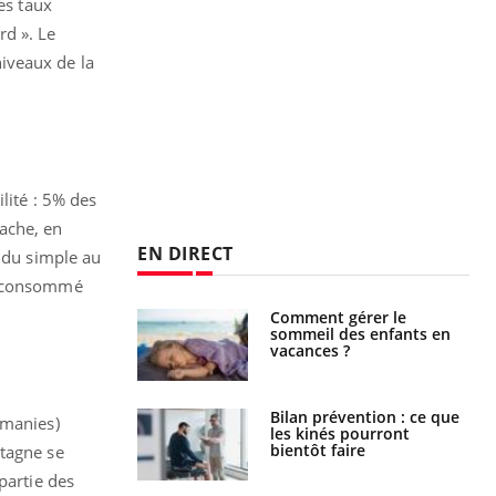
es taux
rd ». Le
iveaux de la
lité : 5% des
ache, en
EN DIRECT
r du simple au
ir consommé
par un
Comment gérer le
a, une petite fille
sommeil des enfants en
e grâce à un
vacances ?
essentiel
lose en Suisse :
Bilan prévention : ce que
omanies)
st l’origine de la
les kinés pourront
nation ?
bientôt faire
etagne se
partie des