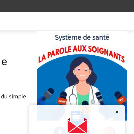
le
a du simple
Publicité