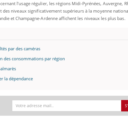
rnant l’usage régulier, les régions Midi-Pyrénées, Auvergne, R
Mordue par une tique en
Allergie
vacances, elle reste dans
une nou
t des niveaux significativement supérieurs à la moyenne nationa
le coma pendant 42 jours
les réac
andie et Champagne-Ardenne affichent les niveaux les plus bas.
ltés par des caméras
ilan des consommations par région
 palmarès
ter la dépendance
S