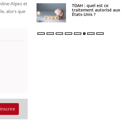
hône-Alpes et
s alimentaires :
TDAH : quel est ce
velle arme contre
traitement autorisé aux
le, alors que
tions sévères
États-Unis ?
'inscrire