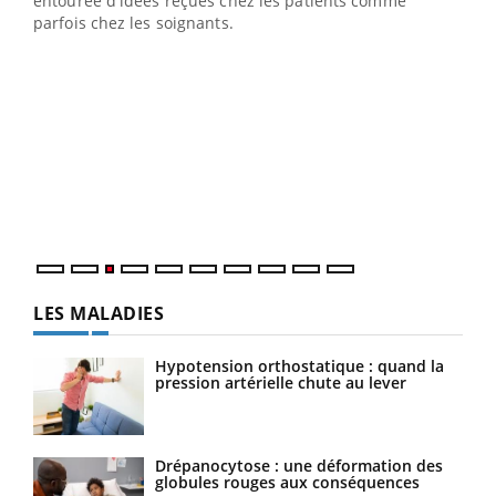
entourée d'idées reçues chez les patients comme
parfois chez les soignants.
Ecz
You
pour
L'ét
Vaca
Nos 
LES MALADIES
Hypotension orthostatique : quand la
pression artérielle chute au lever
Drépanocytose : une déformation des
globules rouges aux conséquences