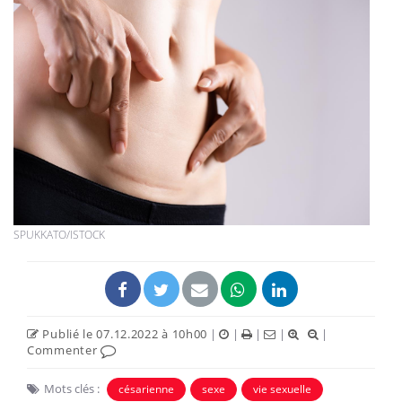
SPUKKATO/ISTOCK
Publié le 07.12.2022 à 10h00
|
|
|
|
|
Commenter
Mots clés :
césarienne
sexe
vie sexuelle