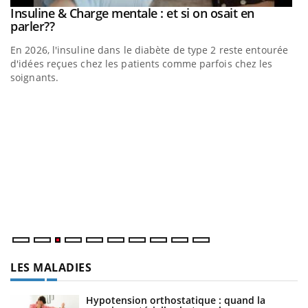
be
Insuline & Charge mentale : et si on osait en
Youtube
Youtube
parler??
En 2026, l'insuline dans le diabète de type 2 reste entourée
a
d'idées reçues chez les patients comme parfois chez les
soignants.
E
Yo
l’
L'
Va
ma
LES MALADIES
Hypotension orthostatique : quand la