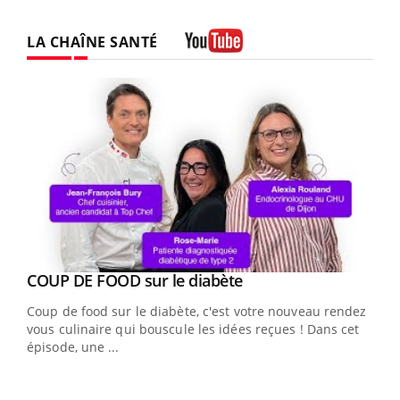
LA CHAÎNE SANTÉ
Youtube
Youtube
cès
COUP DE FOOD sur le diabète
Youtube
Coup de food sur le diabète, c'est votre nouveau rendez-
 en
vous culinaire qui bouscule les idées reçues ! Dans cet
u
épisode, une ...