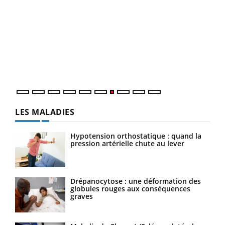
Qua
You
"Les
trav
DRH 
LES MALADIES
Hypotension orthostatique : quand la
pression artérielle chute au lever
Drépanocytose : une déformation des
globules rouges aux conséquences
graves