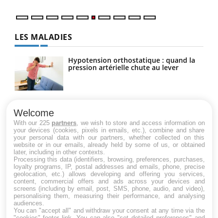
LES MALADIES
Hypotension orthostatique : quand la
pression artérielle chute au lever
Drépanocytose : une déformation des
globules rouges aux conséquences
Welcome
graves
With our 225
partners
, we wish to store and access information on
your devices (cookies, pixels in emails, etc.), combine and share
your personal data with our partners, whether collected on this
website or in our emails, already held by some of us, or obtained
Maladie de Charcot (Sclérose latérale
later, including in other contexts.
amyotrophique)
Processing this data (identifiers, browsing, preferences, purchases,
loyalty programs, IP, postal addresses and emails, phone, precise
geolocation, etc.) allows developing and offering you services,
content, commercial offers and ads across your devices and
screens (including by email, post, SMS, phone, audio, and video),
personalising them, measuring their performance, and analysing
audiences.
You can "accept all" and withdraw your consent at any time via the
"cookies" footer link
. You can also "set detailed preferences" and