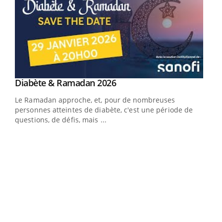
Youtube
Diabète & Ramadan 2026
Un « jumeau numérique » pour faciliter l’accès
Youtube
Youtube
Youtube
à la médecine préventive
Le Ramadan approche, et, pour de nombreuses
Un établissement lié à un groupe mutualiste innove en
personnes atteintes de diabète, c'est une période de
matière de bilan de santé : l'utilisation d'un « jumeau
questions, de défis, mais ...
numérique » permet ...
COU
You
Coup
vous
épis