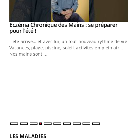
Eczéma Chronique des Mains : se préparer
Youtube
Youtube
pour l’été !
L'été arrive… et avec lui, un tout nouveau rythme de vie !
Vacances, plage, piscine, soleil, activités en plein air…
Nos mains sont ...
Dia
You
Le 
pers
ques
LES MALADIES