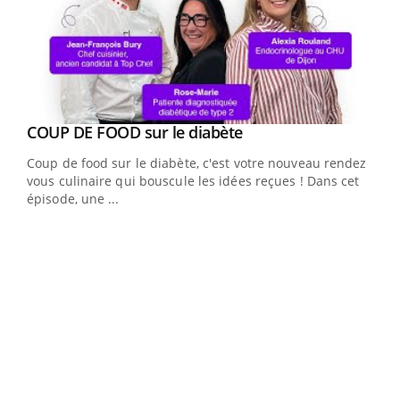
Youtube
cès
COUP DE FOOD sur le diabète
Youtube
Coup de food sur le diabète, c'est votre nouveau rendez-
 en
vous culinaire qui bouscule les idées reçues ! Dans cet
u
épisode, une ...
Qua
You
"Les
trav
DRH 