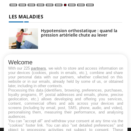
LES MALADIES
Hypotension orthostatique : quand la
pression artérielle chute au lever
Drépanocytose : une déformation des
globules rouges aux conséquences
Welcome
graves
With our 225
partners
, we wish to store and access information on
your devices (cookies, pixels in emails, etc.), combine and share
your personal data with our partners, whether collected on this
website or in our emails, already held by some of us, or obtained
Maladie de Charcot (Sclérose latérale
later, including in other contexts.
amyotrophique)
Processing this data (identifiers, browsing, preferences, purchases,
loyalty programs, IP, postal addresses and emails, phone, precise
geolocation, etc.) allows developing and offering you services,
content, commercial offers and ads across your devices and
screens (including by email, post, SMS, phone, audio, and video),
personalising them, measuring their performance, and analysing
audiences.
You can "accept all" and withdraw your consent at any time via the
"cookies" footer link
. You can also "set detailed preferences" and
object to processing activities not subject to consent. These