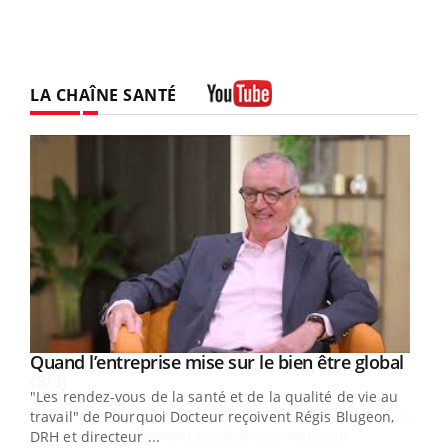
LA CHAÎNE SANTÉ
Youtube
Yout
Quand l’entreprise mise sur le bien être global
Eczéma chronique des mains : au quotidien
Youtube
Youtube
Youtube
(3/3)
"Les rendez-vous de la santé et de la qualité de vie au
Dans cette vidéo, le Dr Inès Zaraa, dermatologue à Paris,
travail" de Pourquoi Docteur reçoivent Régis Blugeon,
vous explique comment protéger vos mains au
DRH et directeur ...