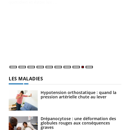
quotidien et éviter les ...
Ecz
You
(2/3
Une 
une 
une i
LES MALADIES
Hypotension orthostatique : quand la
pression artérielle chute au lever
Drépanocytose : une déformation des
globules rouges aux conséquences
graves