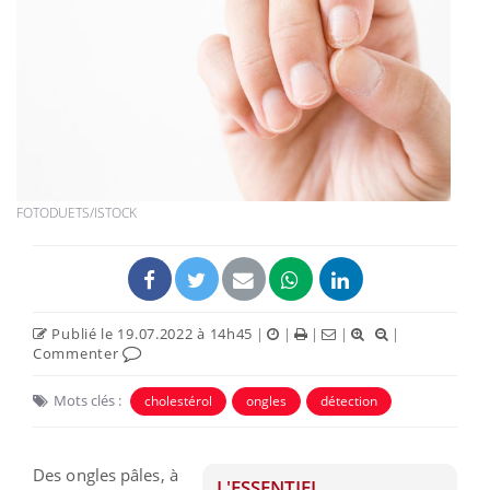
FOTODUETS/ISTOCK
Publié le 19.07.2022 à 14h45
|
|
|
|
|
Commenter
Mots clés :
cholestérol
ongles
détection
Des ongles pâles, à
L'ESSENTIEL