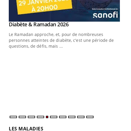
Youtube
Diabète & Ramadan 2026
Youtube
Le Ramadan approche, et, pour de nombreuses
vie !
personnes atteintes de diabète, c'est une période de
…
questions, de défis, mais ...
Un 
You
à l
Un é
mati
numé
LES MALADIES