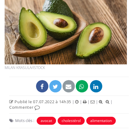
MILAN KRASULA/ISTOCK
Publié le 07.07.2022 à 14h35
|
|
|
|
|
Commenter
Mots clés :
avocat
cholestérol
alimentation