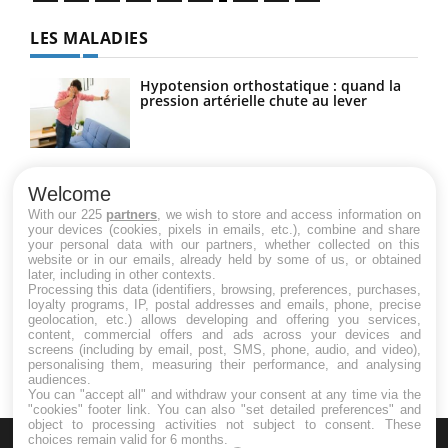
LES MALADIES
Hypotension orthostatique : quand la
pression artérielle chute au lever
Drépanocytose : une déformation des
globules rouges aux conséquences
Welcome
graves
With our 225
partners
, we wish to store and access information on
your devices (cookies, pixels in emails, etc.), combine and share
your personal data with our partners, whether collected on this
website or in our emails, already held by some of us, or obtained
Maladie de Charcot (Sclérose latérale
later, including in other contexts.
amyotrophique)
Processing this data (identifiers, browsing, preferences, purchases,
loyalty programs, IP, postal addresses and emails, phone, precise
geolocation, etc.) allows developing and offering you services,
content, commercial offers and ads across your devices and
screens (including by email, post, SMS, phone, audio, and video),
personalising them, measuring their performance, and analysing
audiences.
You can "accept all" and withdraw your consent at any time via the
"cookies" footer link
. You can also "set detailed preferences" and
object to processing activities not subject to consent. These
choices remain valid for 6 months.