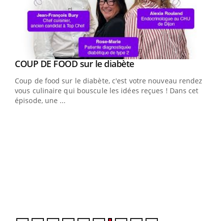
Youtube
cès
COUP DE FOOD sur le diabète
Youtube
Coup de food sur le diabète, c'est votre nouveau rendez-
 en
vous culinaire qui bouscule les idées reçues ! Dans cet
u
épisode, une ...
Qua
You
"Les
trav
DRH 