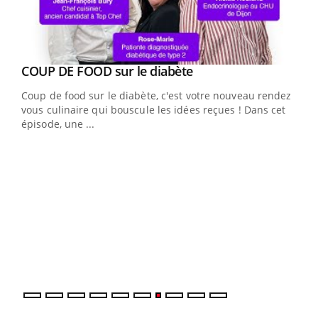
Youtube
COUP DE FOOD sur le diabète
Youtube
Coup de food sur le diabète, c'est votre nouveau rendez-
vous culinaire qui bouscule les idées reçues ! Dans cet
épisode, une ...
Yout
Quand l’entreprise mise sur le bien être global
Ecz
Youtube
You
(3/3
"Les rendez-vous de la santé et de la qualité de vie au
Dans
travail" de Pourquoi Docteur reçoivent Régis Blugeon,
vous
DRH et directeur ...
quot