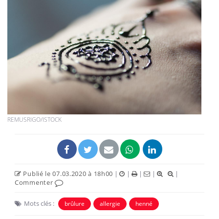
REMUSRIGO/ISTOCK
Publié le 07.03.2020 à 18h00
|
|
|
|
|
Commenter
Mots clés :
brûlure
allergie
henné