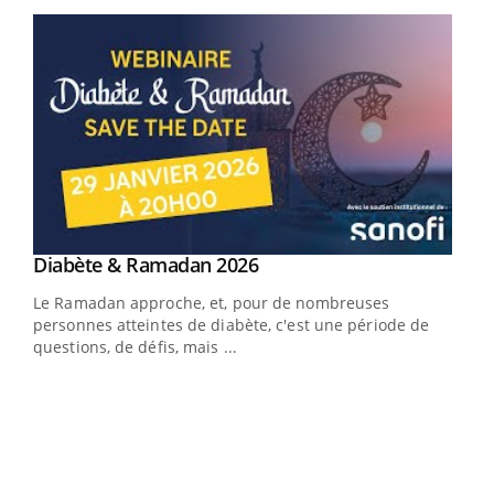
Youtube
Youtube
Diabète & Ramadan 2026
Youtube
Le Ramadan approche, et, pour de nombreuses
vie !
personnes atteintes de diabète, c'est une période de
…
questions, de défis, mais ...
Un 
You
à l