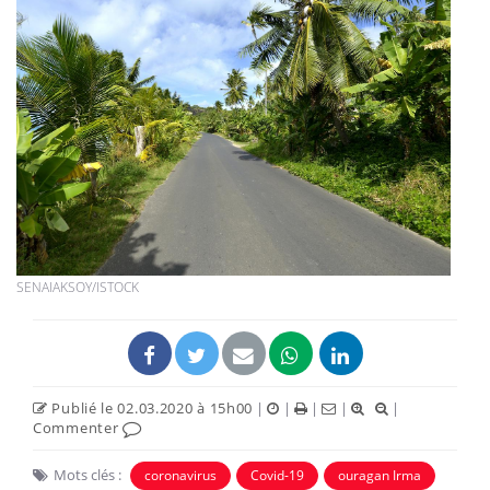
SENAIAKSOY/ISTOCK
Publié le 02.03.2020 à 15h00
|
|
|
|
|
Commenter
Mots clés :
coronavirus
Covid-19
ouragan Irma