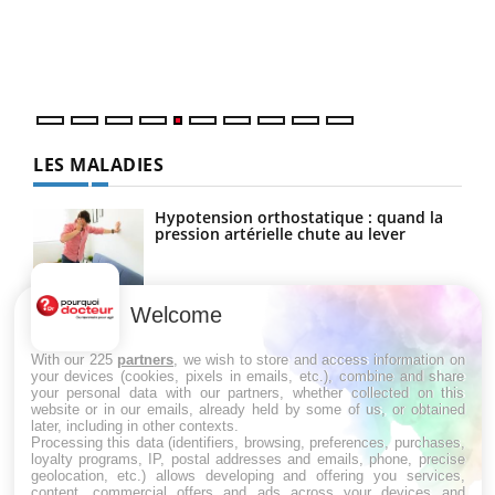
Un é
mati
numé
LES MALADIES
Hypotension orthostatique : quand la
pression artérielle chute au lever
Welcome
Drépanocytose : une déformation des
globules rouges aux conséquences
graves
With our 225
partners
, we wish to store and access information on
your devices (cookies, pixels in emails, etc.), combine and share
your personal data with our partners, whether collected on this
website or in our emails, already held by some of us, or obtained
Maladie de Charcot (Sclérose latérale
later, including in other contexts.
amyotrophique)
Processing this data (identifiers, browsing, preferences, purchases,
loyalty programs, IP, postal addresses and emails, phone, precise
geolocation, etc.) allows developing and offering you services,
content, commercial offers and ads across your devices and