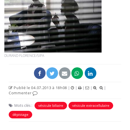
DURAND FLORENCE/SIPA
Publié le 04.07.2013 à 18h08
|
|
|
|
|
Commenter
Mots clés :
vésicule biliaire
vésicule extracellulaire
dépistage