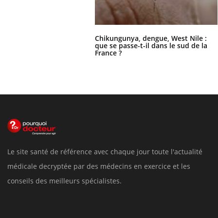
Chikungunya, dengue, West Nile :
que se passe-t-il dans le sud de la
France ?
Le site santé de référence avec chaque jour toute l'actualité
médicale decryptée par des médecins en exercice et les
conseils des meilleurs spécialistes.