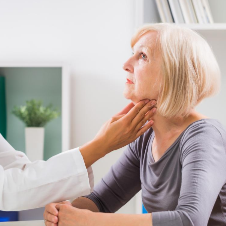
Fortes chaleurs :
pourquoi le risque de
noyade grimpe-t-il ?
Le Viagra pourrait-il
freiner la propagation du
cancer ?
Pourquoi manger moins
de protéines pourrait
finalement être bénéfique