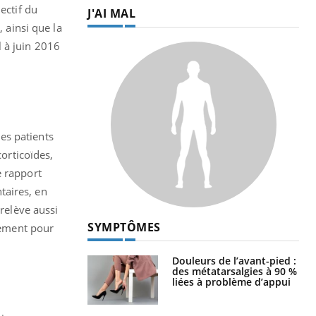
ectif du
J'AI MAL
 ainsi que la
l à juin 2016
es patients
orticoïdes,
e rapport
taires, en
 relève aussi
SYMPTÔMES
lement pour
Douleurs de l’avant-pied :
des métatarsalgies à 90 %
liées à problème d’appui