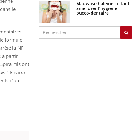
ncienne
Mauvaise haleine : il faut
améliorer l’hygiène
 dans le
bucco-dentaire
émentaires
lle formule
rrêté la NF
à partir
pira. "Ils ont
es." Environ
ents d’un