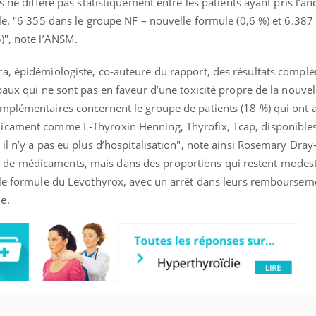
s ne diffère pas statistiquement entre les patients ayant pris l’a
le. "6 355 dans le groupe NF – nouvelle formule (0,6 %) et 6.387
)", note l’ANSM.
a, épidémiologiste, co-auteure du rapport, des résultats compl
paux qui ne sont pas en faveur d’une toxicité propre de la nouve
mplémentaires concernent le groupe de patients (18 %) qui ont a
icament comme L-Thyroxin Henning, Thyrofix, Tcap, disponibles 
l n’y a pas eu plus d’hospitalisation", note ainsi Rosemary Dray-S
de médicaments, mais dans des proportions qui restent modest
lle formule du Levothyrox, avec un arrêt dans leurs remboursem
e.