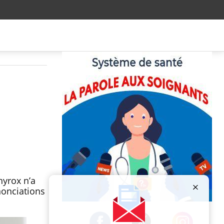
hyrox n’a
nonciations
Publicité