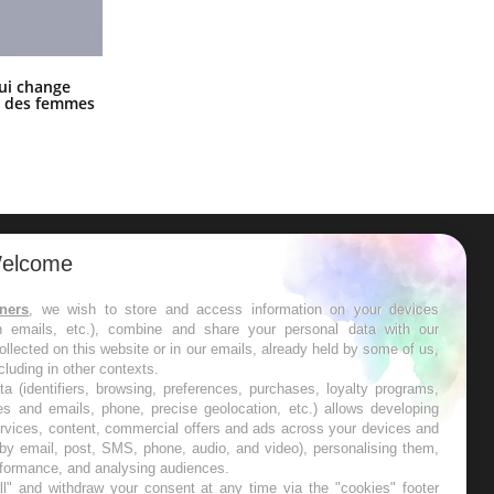
La sieste empêche-t-elle de dormir
ui change
la nuit ?
ge des femmes
elcome
ER
tners
, we wish to store and access information on your devices
in emails, etc.), combine and share your personal data with our
s les semaines les meilleures
ollected on this website or in our emails, already held by some of us,
ncluding in other contexts.
ta (identifiers, browsing, preferences, purchases, loyalty programs,
es and emails, phone, precise geolocation, etc.) allows developing
ervices, content, commercial offers and ads across your devices and
 by email, post, SMS, phone, audio, and video), personalising them,
RE
rformance, and analysing audiences.
l" and withdraw your consent at any time via the "cookies" footer