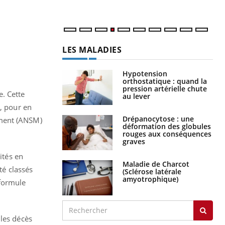
num
LES MALADIES
Hypotension
orthostatique : quand la
pression artérielle chute
. Cette
au lever
e, pour en
Drépanocytose : une
ament (ANSM)
déformation des globules
.
rouges aux conséquences
graves
ités en
Maladie de Charcot
té classés
(Sclérose latérale
amyotrophique)
 formule
 les décès