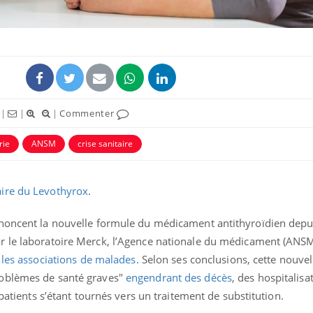
|
|
|
Commenter
uline & Charge mentale : et si on
tube
Youtube
it en parler??
rie
ANSM
crise sanitaire
026, l'insuline dans le diabète de type 2
e entourée d'idées reçues chez les
faire du Levothyrox
.
ients comme parfois chez les soignants.
énoncent la nouvelle formule du médicament antithyroïdien depu
 le laboratoire Merck, l’Agence nationale du médicament (ANSM)
 les associations de malades
. Selon ses conclusions, cette nouve
roblèmes de santé graves"
engendrant des décès
, des hospitalisa
 patients s’étant tournés vers un traitement de substitution.