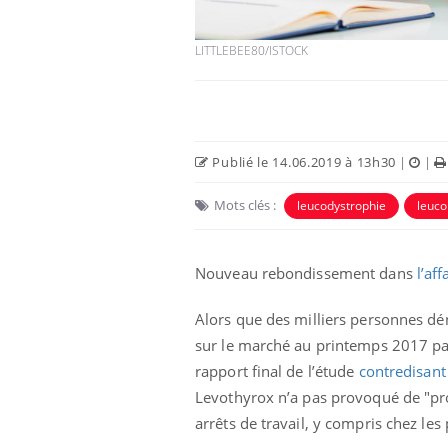
LITTLEBEE80/ISTOCK
Publié le 14.06.2019 à 13h30
|
|
 Mains :
Carence en fer : comprendre pour
Ins
Youtube
You
Youtube
Youtube
Mots clés :
prévenir
osa
leucodystrophie
leuco
aciles à aborder...
Fatigue, irritabilité, brouillard mental ou
En 2
poser des
même alopécie… Les symptômes de la
rest
Nouveau rebondissement dans
l’af
'un proche c'est
carence en fer sont multiples ce qui la rend
pat
...
Alors que des milliers personnes d
sur le marché au printemps 2017 par
rapport final de l’étude
contredisant
Levothyrox n’a pas provoqué de "p
arrêts de travail, y compris chez les