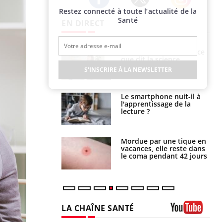
Restez connecté à toute l’actualité de la
Twitter
Facebook
Instagram
Santé
EN DIRECT
Grossesse et chaleur : ce
Mordue par un
que dit la science
barracuda, une petite fille
secourue grâce à un
S'INSCRIRE À LA NEWSLETTER
réflexe essentiel
Le smartphone nuit-il à
Légionellose en Suisse :
l'apprentissage de la
quelle est l’origine de la
lecture ?
contamination ?
Mordue par une tique en
Allergies alimentaires :
vacances, elle reste dans
une nouvelle arme contre
le coma pendant 42 jours
les réactions sévères
LA CHAÎNE SANTÉ
Youtube