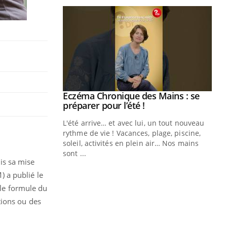
Eczéma Chronique des Mains : se
Youtube
Youtube
préparer pour l’été !
L'été arrive… et avec lui, un tout nouveau
rythme de vie ! Vacances, plage, piscine,
soleil, activités en plein air… Nos mains
sont ...
Youtube
Diabète & Ramadan 2026
Un
is sa mise
Youtube
You
fac
 a publié le
Le Ramadan approche, et, pour de
pr
lle formule du
nombreuses personnes atteintes de
Un 
diabète, c'est une période de questions, de
tions ou des
mut
défis, mais ...
san