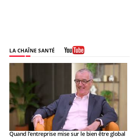
LA CHAÎNE SANTÉ
Youtube
Yout
Quand l’entreprise mise sur le bien être global
Eczéma chronique des mains : au quotidien
Youtube
Youtube