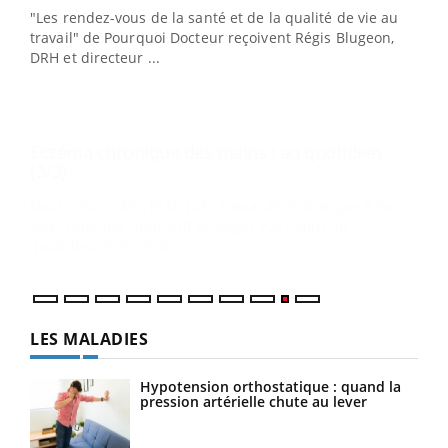
Youtube
(3/3)
"Les rendez-vous de la santé et de la qualité de vie au
Dans cette vidéo, le Dr Inès Zaraa, dermatologue à Paris,
travail" de Pourquoi Docteur reçoivent Régis Blugeon,
vous explique comment protéger vos mains au
DRH et directeur ...
quotidien et éviter les ...
Ecz
You
(2/3
Une 
une 
une i
LES MALADIES
Hypotension orthostatique : quand la
pression artérielle chute au lever