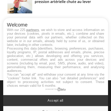
pression artérielle chute au lever
Drépanocytose : une déformation des
globules rouges aux conséquences
Welcome
graves
With our 225
partners
, we wish to store and access information on
your devices (cookies, pixels in emails, etc.), combine and share
your personal data with our partners, whether collected on this
website or in our emails, already held by some of us, or obtained
Maladie de Charcot (Sclérose latérale
later, including in other contexts.
amyotrophique)
Processing this data (identifiers, browsing, preferences, purchases,
loyalty programs, IP, postal addresses and emails, phone, precise
geolocation, etc.) allows developing and offering you services,
content, commercial offers and ads across your devices and
screens (including by email, post, SMS, phone, audio, and video),
personalising them, measuring their performance, and analysing
audiences.
You can "accept all" and withdraw your consent at any time via the
"cookies" footer link
. You can also "set detailed preferences" and
object to processing activities not subject to consent. These
choices remain valid for 6 months.
powered by
Accept all
Le site santé de référence avec chaque jour toute l'actualité