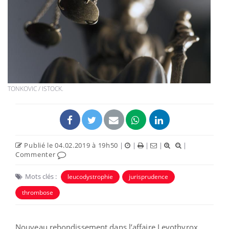
TONKOVIC / ISTOCK.
Publié le 04.02.2019 à 19h50
|
|
|
|
|
Commenter
Mots clés :
leucodystrophie
jurisprudence
thrombose
Nouveau rebondissement dans l’affaire Levothyrox.