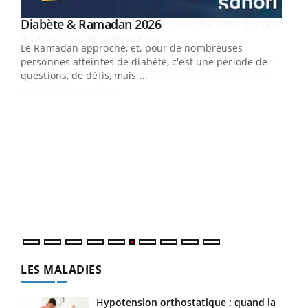
Youtube
Diabète & Ramadan 2026
Un « jumeau numérique » pour faciliter l’accès
Youtube
Youtube
Youtube
à la médecine préventive
Le Ramadan approche, et, pour de nombreuses
Un établissement lié à un groupe mutualiste innove en
personnes atteintes de diabète, c'est une période de
matière de bilan de santé : l'utilisation d'un « jumeau
questions, de défis, mais ...
numérique » permet ...
COU
You
Coup
vous
épis
LES MALADIES
Hypotension orthostatique : quand la