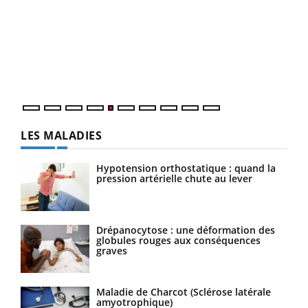
COU
You
Coup
vous
épis
LES MALADIES
Hypotension orthostatique : quand la
pression artérielle chute au lever
Drépanocytose : une déformation des
globules rouges aux conséquences
graves
Maladie de Charcot (Sclérose latérale
amyotrophique)