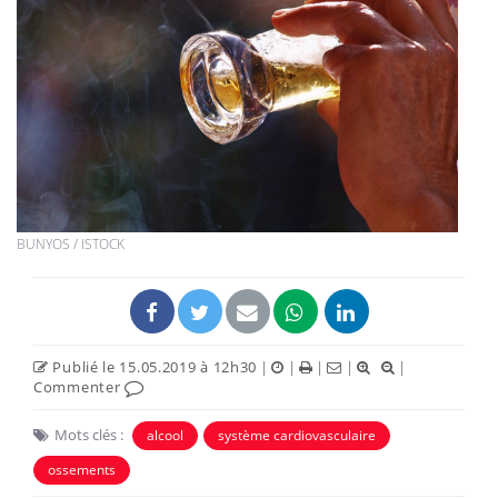
BUNYOS / ISTOCK
Publié le 15.05.2019 à 12h30
|
|
|
|
|
Commenter
Mots clés :
alcool
système cardiovasculaire
ossements