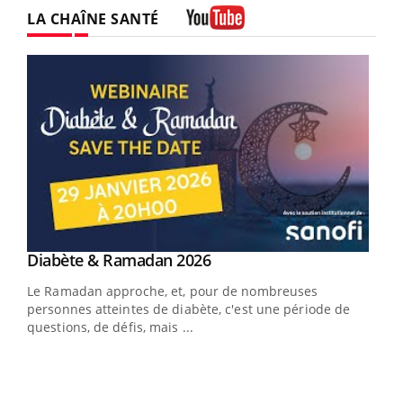
LA CHAÎNE SANTÉ
Youtube
Youtube
Diabète & Ramadan 2026
Un « jumeau numérique » pour faciliter l’accès
Youtube
Youtube
Youtube
à la médecine préventive
Le Ramadan approche, et, pour de nombreuses
Un établissement lié à un groupe mutualiste innove en
personnes atteintes de diabète, c'est une période de
matière de bilan de santé : l'utilisation d'un « jumeau
questions, de défis, mais ...
numérique » permet ...