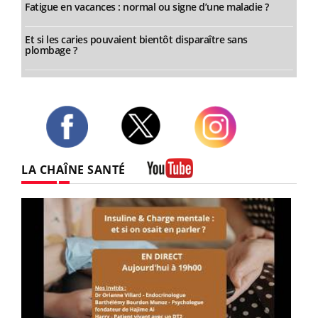
Fatigue en vacances : normal ou signe d’une maladie ?
Et si les caries pouvaient bientôt disparaître sans
plombage ?
Twitter
Facebook
Instagram
LA CHAÎNE SANTÉ
Youtube
Youtube