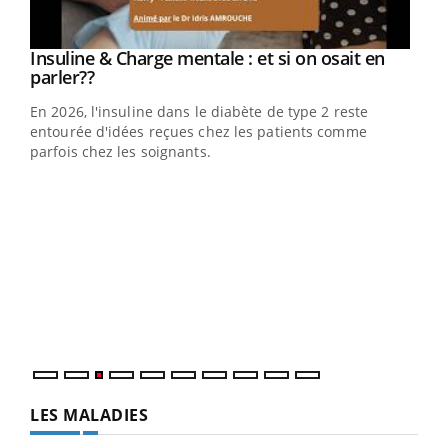
Insuline & Charge mentale : et si on osait en
Youtube
Youtube
parler??
En 2026, l'insuline dans le diabète de type 2 reste
entourée d'idées reçues chez les patients comme
parfois chez les soignants.
Ecz
You
pour
L'ét
Vaca
Nos 
LES MALADIES