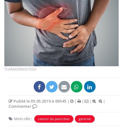
THARAKORN/ISTOCK
Publié le 05.05.2019 à 09h45
|
|
|
|
|
Commenter
Mots clés :
cancer du pancréas
gencive