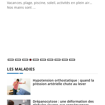
Vacances, plage, piscine, soleil, activités en plein air…
Nos mains sont ...
Dia
You
Le 
pers
ques
LES MALADIES
Hypotension orthostatique : quand la
pression artérielle chute au lever
Drépanocytose : une déformation des
globules rouges aux conséquences