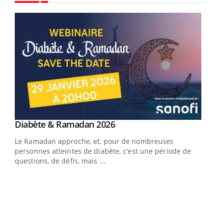
Youtube
Youtube
Diabète & Ramadan 2026
Youtube
Le Ramadan approche, et, pour de nombreuses
vie !
personnes atteintes de diabète, c'est une période de
…
questions, de défis, mais ...
Un 
You
à l