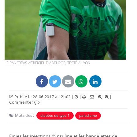
LE PANCRÉAS ARTIFICIEL DIABELOOP, TESTÉ À LYON
Publié le 28.06.2017 à 12h02
|
|
|
|
|
Commenter
Mots clés :
diabète de type 1
paludisme
Finies les injections d’insuline et les bandelettes de