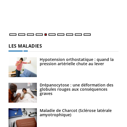
Un é
mati
numé
LES MALADIES
Hypotension orthostatique : quand la
pression artérielle chute au lever
Drépanocytose : une déformation des
globules rouges aux conséquences
graves
Maladie de Charcot (Sclérose latérale
amyotrophique)