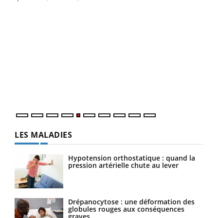
Un 
You
à l
Un é
mati
numé
LES MALADIES
Hypotension orthostatique : quand la
pression artérielle chute au lever
Drépanocytose : une déformation des
globules rouges aux conséquences
graves