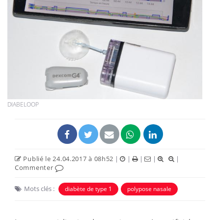
DIABELOOP
Publié le 24.04.2017 à 08h52
|
|
|
|
|
Commenter
Mots clés :
diabète de type 1
polypose nasale