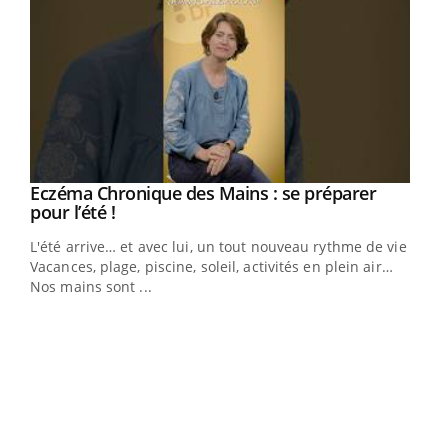
Eczéma Chronique des Mains : se préparer
Youtube
Youtube
pour l’été !
L'été arrive… et avec lui, un tout nouveau rythme de vie !
Vacances, plage, piscine, soleil, activités en plein air…
Nos mains sont ...
Youtube
Diabète & Ramadan 2026
Un 
Youtube
You
à l
Le Ramadan approche, et, pour de nombreuses
Un é
personnes atteintes de diabète, c'est une période de
mati
questions, de défis, mais ...