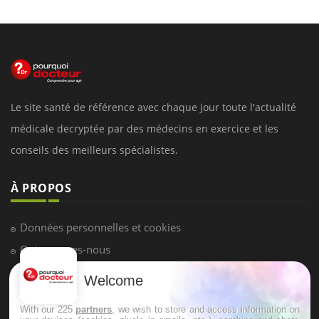
Le site santé de référence avec chaque jour toute l'actualité
médicale decryptée par des médecins en exercice et les
conseils des meilleurs spécialistes.
À PROPOS
Données personnelles et cookies
Qui sommes-nous
Conditions d'utilisation
Welcome
Plan du site
With our 225
partners
, we wish to store and access information on
Mentions Légales