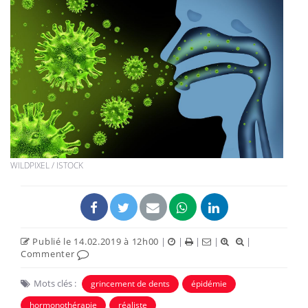
WILDPIXEL / ISTOCK
Publié le 14.02.2019 à 12h00
|
|
|
|
|
Commenter
Mots clés :
grincement de dents
épidémie
hormonothérapie
réaliste