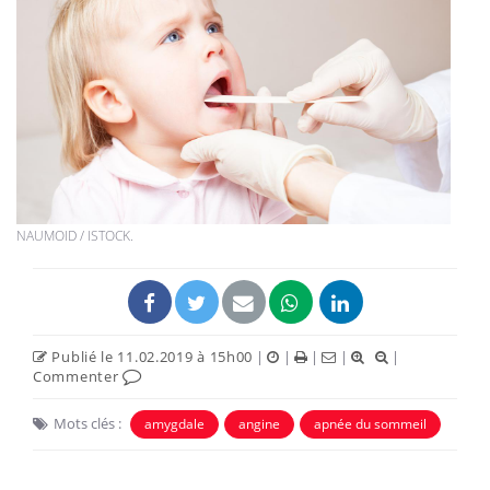
NAUMOID / ISTOCK.
Publié le 11.02.2019 à 15h00
|
|
|
|
|
Commenter
Mots clés :
amygdale
angine
apnée du sommeil