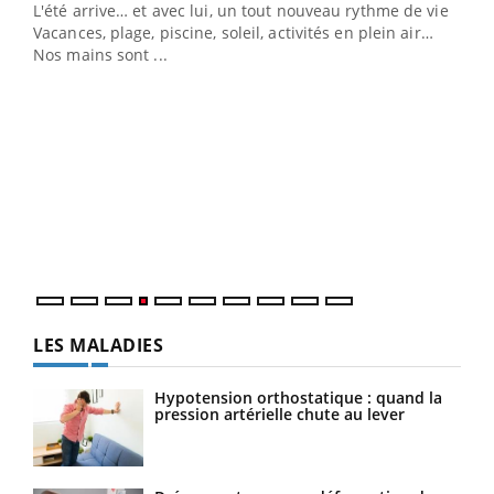
L'été arrive… et avec lui, un tout nouveau rythme de vie !
personnes atteintes de diabète, c'est une période de
Vacances, plage, piscine, soleil, activités en plein air…
questions, de défis, mais ...
Nos mains sont ...
Un 
You
à l
Un é
mati
numé
LES MALADIES
Hypotension orthostatique : quand la
pression artérielle chute au lever