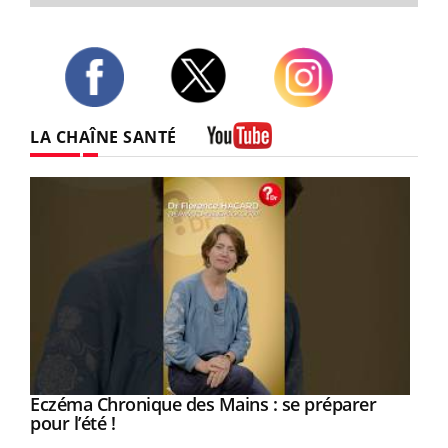
Twitter
Facebook
Instagram
LA CHAÎNE SANTÉ
Youtube
Youtube
Eczéma Chronique des Mains : se préparer
Diabète & Ramadan 2026
Youtube
Youtube
Youtube
pour l’été !
Le Ramadan approche, et, pour de nombreuses