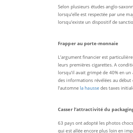
éviter une otite
Grossesse à risque : ce jus
Selon plusieurs études anglo-saxonne
les vacances ?
naturel attire l'attention
lorsqu’elle est respectée par une maj
des chercheurs
lorsqu’existe un dispositif de sanct
Frapper au porte-monnaie
L’argument financier
est particuliè
leurs premières cigarettes. A condi
lorsqu’il avait grimpé de 40% en un 
des informations révélées au début d
l’automne
la hausse
des taxes initia
Casser l’attractivité du packagin
63 pays ont adopté les photos chocs 
qui est allée encore plus loin en im