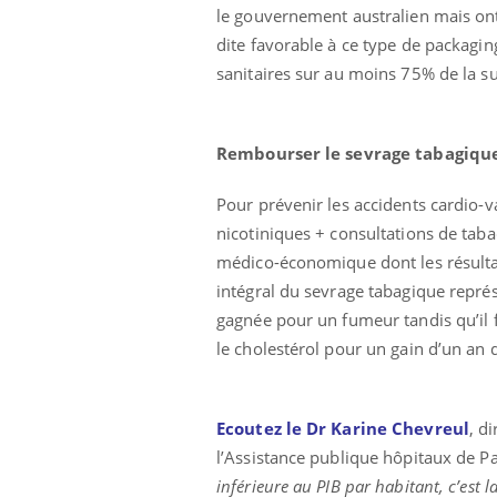
le gouvernement australien mais ont
dite favorable à ce type de packagi
sanitaires sur au moins 75% de la su
 Mains :
Carence en fer : comprendre pour
Ins
Youtube
You
Youtube
Youtube
prévenir
osa
Rembourser le sevrage tabagiqu
aciles à aborder...
Fatigue, irritabilité, brouillard mental ou
En 2
poser des
même alopécie… Les symptômes de la
rest
Pour prévenir les accidents cardio-v
'un proche c'est
carence en fer sont multiples ce qui la rend
pat
...
nicotiniques + consultations de taba
médico-économique dont les résulta
intégral du sevrage tabagique repré
gagnée pour un fumeur tandis qu’il 
le cholestérol pour un gain d’un an 
Ecoutez le Dr Karine Chevreul
, d
l’Assistance publique hôpitaux de Pa
inférieure au PIB par habitant, c’est 