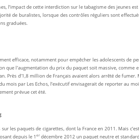
Cancer colorectal : une
Cytomég
s, l’impact de cette interdiction sur le tabagisme des jeunes est
stratégie simple aurait
change d
orité de buralistes, lorsque des contrôles réguliers sont effectué
changé la donne au Pays
charge 
basque
enceint
ions graduées.
rement efficace, notamment pour empêcher les adolescents de per
tion que l’augmentation du prix du paquet soit massive, comme 
an. Près d’1,8 million de Français avaient alors arrêté de fumer.
u mois par Les Echos, l’exécutif envisagerait de reporter au mo
lement prévue cet été.
g
sur les paquets de cigarettes, dont la France en 2011. Mais c’est 
er
posant depuis le 1
décembre 2012 un paquet neutre et standardi