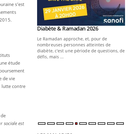
uraine s’est
ssements
 2015.
Youtube
 Mains : se
Diabète & Ramadan 2026
Youtube
outube
Le Ramadan approche, et, pour de
 un tout nouveau
nombreuses personnes atteintes de
plage, piscine,
diabète, c'est une période de questions, de
ituts
 air… Nos mains
défis, mais ...
 une étude
Un
You
emboursement
fac
e de vie
pr
lutte contre
Un 
mut
san
num
 de
 sociale est