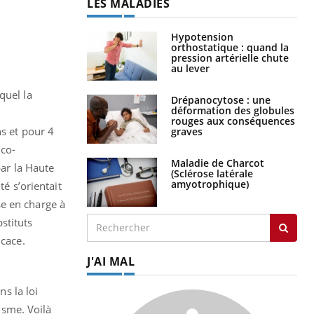
LES MALADIES
Hypotension
orthostatique : quand la
pression artérielle chute
au lever
quel la
Drépanocytose : une
déformation des globules
s
rouges aux conséquences
ns et pour 4
graves
ico-
Maladie de Charcot
ar la Haute
(Sclérose latérale
amyotrophique)
té s’orientait
se en charge à
stituts
icace.
J'AI MAL
ns la loi
gisme. Voilà