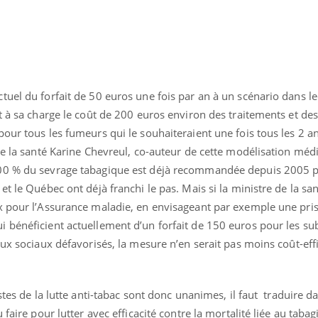
uel du forfait de 50 euros une fois par an à un scénario dans le
t à sa charge le coût de 200 euros environ des traitements et de
our tous les fumeurs qui le souhaiteraient une fois tous les 2 a
de la santé Karine Chevreul, co-auteur de cette modélisation méd
00 % du sevrage tabagique est déjà recommandée depuis 2005 p
t le Québec ont déjà franchi le pas. Mais si la ministre de la san
x pour l’Assurance maladie, en envisageant par exemple une pri
 bénéficient actuellement d’un forfait de 150 euros pour les sub
eux sociaux défavorisés, la mesure n’en serait pas moins coût-eff
stes de la lutte anti-tabac sont donc unanimes, il faut traduire da
 faire pour lutter avec efficacité contre la mortalité liée au taba