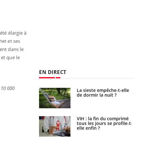
été élargie à
het et ses
ent dans le
 et que le
EN DIRECT
 10 000
unya, dengue,
La sieste empêche-t-elle
e : que se passe-
de dormir la nuit ?
s le sud de la
icaments GLP-1
VIH : la fin du comprimé
t-ils aussi les os
tous les jours se profile-t-
elle enfin ?