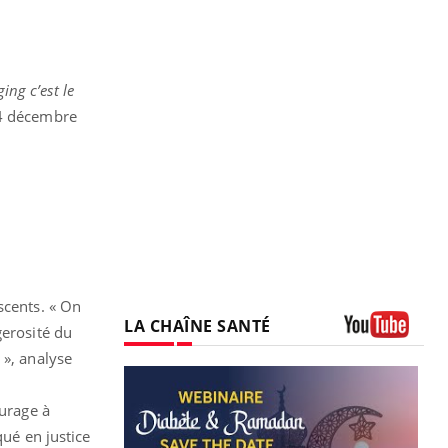
ing c’est le
14 décembre
scents. « On
LA CHAÎNE SANTÉ
gerosité du
Youtube
 », analyse
ourage à
qué en justice