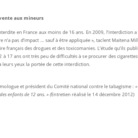
e vente aux mineurs
terdite en France aux moins de 16 ans. En 2009, l’interdiction a 
e n’a pas d’impact … sauf à être appliquée », taclent Maitena Mil
re français des drogues et des toxicomanies. L’étude qu’ils publi
 17 ans ont très peu de difficultés à se procurer des cigarettes
 à leurs yeux la portée de cette interdiction.
ologue et président du Comité national contre le tabagisme :
«
Comment oublier les
Chikung
écrans en vacances ?
West Nil
es enfants de 12 ans. » (
Entretien réalisé le 14 décembre 2012)
t-il dan
France ?
Toujours connectés :
Les méd
comment le travail
protègen
empiète de plus en plus
?
sur nos soirées