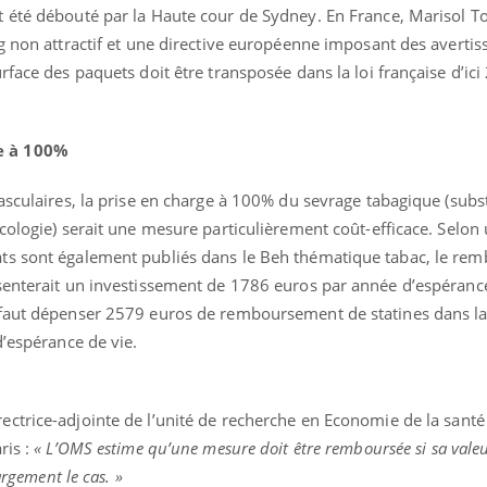
 été débouté par la Haute cour de Sydney. En France, Marisol To
ng non attractif et une directive européenne imposant des averti
rface des paquets doit être transposée dans la loi française d’ici
uline & Charge mentale : et si on
Eczéma Chronique des
tube
Youtube
Youtube
Y
it en parler??
préparer pour l’été !
e à 100%
026, l'insuline dans le diabète de type 2
L'été arrive… et avec lui,
e entourée d'idées reçues chez les
rythme de vie ! Vacances, 
asculaires, la prise en charge à 100% du sevrage tabagique (subst
ients comme parfois chez les soignants.
soleil, activités en plein
sont ...
cologie) serait une mesure particulièrement coût-efficace. Selon
ts sont également publiés dans le Beh thématique tabac, le r
senterait un investissement de 1786 euros par année d’espéranc
faut dépenser 2579 euros de remboursement de statines dans la 
d’espérance de vie.
irectrice-adjointe de l’unité de recherche en Economie de la santé
ris :
« L’OMS estime qu’une mesure doit être remboursée si sa valeur
largement le cas. »