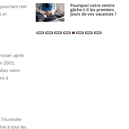
alovirus : ce qui
Pourquoi votre ventre
 pourtant réel
ans la prise en
gâche-t-il les premiers
s et
des femmes
jours de vos vacances ?
es
sister après
en 2003,
 Mais selon
ins à
l’Australie
sé à tous les