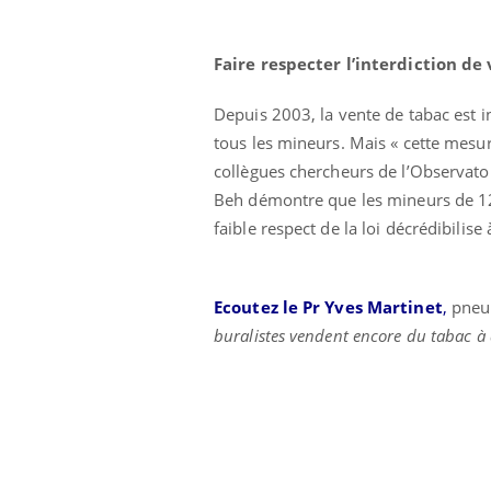
Faire respecter l’interdiction d
Depuis 2003, la vente de tabac est in
tous les mineurs. Mais « cette mesur
collègues chercheurs de l’Observatoi
Beh démontre que les mineurs de 12 à
faible respect de la loi décrédibilise
Ecoutez le Pr Yves Martinet
,
pneum
eunes enfants :
Hantavirus : un cas
rousse à
détecté chez un touriste
buralistes vendent encore du tabac à d
e pour les
en France
 ?
e métabolique :
Mortalité infantile : un
nt les meilleurs
rapport s’interroge sur
s physiques ?
son taux élevé en France