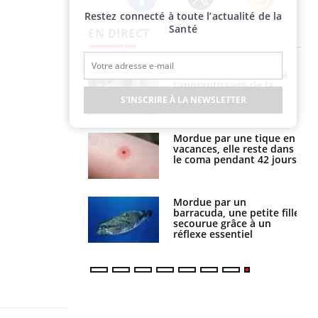
Restez connecté à toute l’actualité de la
Twitter
Facebook
Instagram
Santé
EN DIRECT
a pourrait-il
Le smartphone nuit-il à
la propagation du
l'apprentissage de la
lecture ?
S'INSCRIRE À LA NEWSLETTER
i manger moins
Mordue par une tique en
éines pourrait
vacances, elle reste dans
ent être bénéfique
le coma pendant 42 jours
e et chaleur : ce
Mordue par un
la science
barracuda, une petite fille
secourue grâce à un
réflexe essentiel