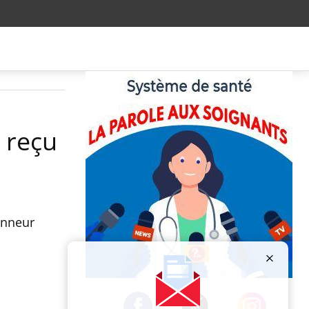
 reçu
onneur
Publicité