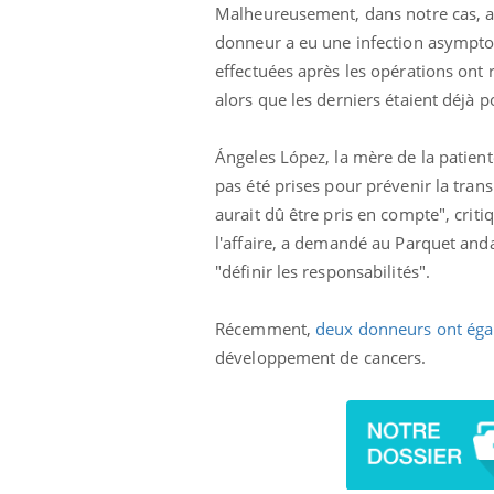
mut
air… Nos mains
défis, mais ...
Malheureusement, dans notre cas, au
sant
donneur a eu une infection asymptom
num
effectuées après les opérations ont 
alors que les derniers étaient déjà p
Ángeles López, la mère de la patient
pas été prises pour prévenir la trans
aurait dû être pris en compte", crit
l'affaire, a demandé au Parquet andal
"définir les responsabilités".
Récemment,
deux donneurs ont égal
développement de cancers.