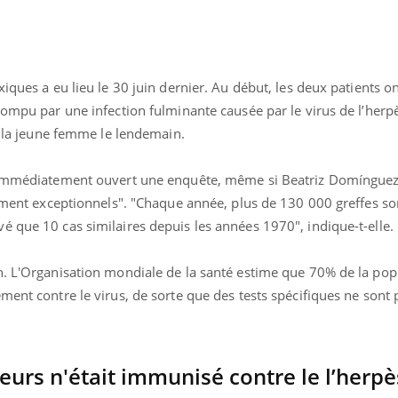
iques a eu lieu le 30 juin dernier. Au début, les deux patients on
rompu par une infection fulminante causée par le virus de l’herp
t, la jeune femme le lendemain.
a immédiatement ouvert une enquête, même si Beatriz Domínguez,
lument exceptionnels". "Chaque année, plus de 130 000 greffes so
é que 10 cas similaires depuis les années 1970", indique-t-elle.
n. L'Organisation mondiale de la santé estime que 70% de la pop
ment contre le virus, de sorte que des tests spécifiques ne sont 
« jumeau numérique » pour
COUP DE FOOD sur le
tube
Youtube
iliter l’accès à la médecine
Youtube
Coup de food sur le diabèt
ventive
nouveau rendez-vous culi
urs n'était immunisé contre le l’herpè
établissement lié à un groupe
bouscule les idées reçues