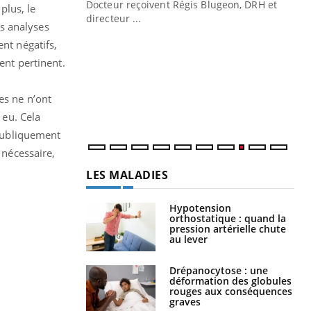
Docteur reçoivent Régis Blugeon, DRH et
plus, le
directeur ...
s analyses
Ec
You
quo
nt négatifs,
ent pertinent.
Dan
der
com
es ne n’ont
et é
 eu. Cela
 publiquement
 nécessaire,
LES MALADIES
Hypotension
orthostatique : quand la
pression artérielle chute
au lever
Drépanocytose : une
déformation des globules
rouges aux conséquences
graves