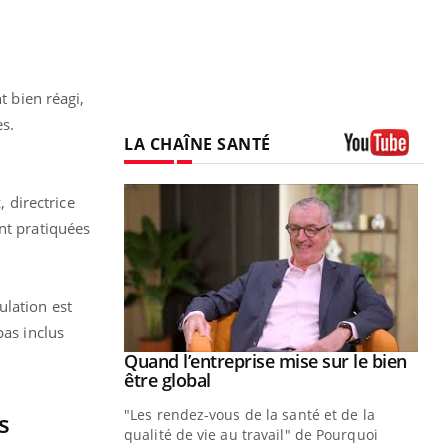
t bien réagi,
ès.
LA CHAÎNE SANTÉ
Youtube
 directrice
nt pratiquées
ulation est
pas inclus
Youtube
 diabète
Quand l’entreprise mise sur le bien
Youtube
Youtube
être global
e, c'est votre
"Les rendez-vous de la santé et de la
naire qui
s
qualité de vie au travail" de Pourquoi
 ! Dans cet