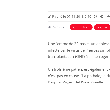
Publié le 07.11.2018 à 10h59
|
|
Mots clés :
greffe d'oeil
réglisse
Une femme de 22 ans et un adolesce
infecté par le virus de l'herpès simp
transplantation (ONT) à s’interroger 
Un troisième patient est également 
n’est pas en cause. "La pathologie du
l'hôpital Virgen del Rocío (Séville).