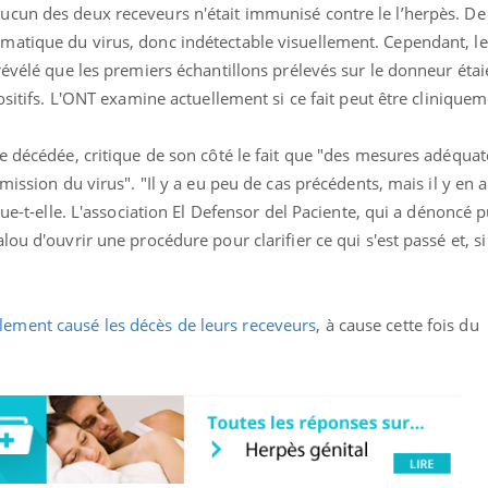
ualiste innove en matière de bilan de
épisode, une ...
cun des deux receveurs n'était immunisé contre le l’herpès. De 
é : l'utilisation d'un « jumeau
atique du virus, donc indétectable visuellement. Cependant, le
érique » permet ...
révélé que les premiers échantillons prélevés sur le donneur étaie
ositifs. L'ONT examine actuellement si ce fait peut être cliniquem
e décédée, critique de son côté le fait que "des mesures adéquat
mission du virus". "Il y a eu peu de cas précédents, mais il y en a
ique-t-elle. L'association El Defensor del Paciente, qui a dénoncé
ou d'ouvrir une procédure pour clarifier ce qui s'est passé et, si
ement causé les décès de leurs receveurs
, à cause cette fois du