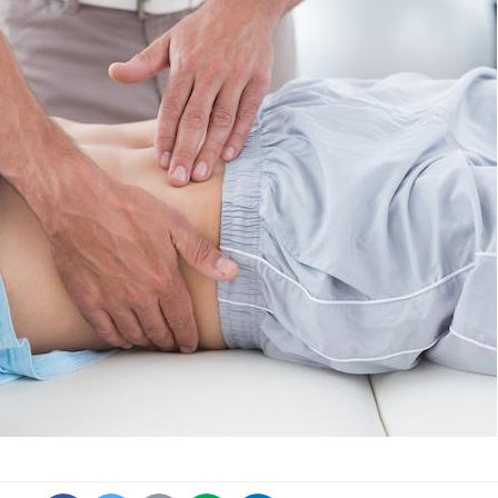
VIH : la fin du comprimé
Le Viagr
tous les jours se profile-t-
freiner 
elle enfin ?
cancer ?
Pourquoi votre ventre
Pourquo
gâche-t-il les premiers
de prot
jours de vos vacances ?
finalem
Fortes chaleurs :
Grossess
pourquoi le risque de
que dit 
noyade grimpe-t-il ?