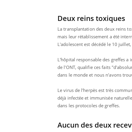
Deux reins toxiques
La transplantation des deux reins tox
mais leur rétablissement a été inter
L'adolescent est décédé le 10 juille
L'hôpital responsable des greffes 
de l'ONT, qualifie ces faits "d'abso
dans le monde et nous n'avons trouv
Le virus de l'herpès est très commu
déjà infectée et immunisée naturelle
dans les protocoles de greffes.
Youtube
 Mains : se
Diabète & Ramadan 2026
Un 
Youtube
You
outube
fac
Le Ramadan approche, et, pour de
pré
un tout nouveau
nombreuses personnes atteintes de
Aucun des deux receve
Un 
lage, piscine,
diabète, c'est une période de questions, de