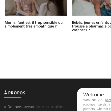
Mon enfant est-il trop sensible ou
Bébés, jeunes enfants :
simplement très empathique ?
trousse à pharmacie po
vacances ?
À PROPOS
NEWSLETT
Welcome
With our 225
par
(cookies, pixels 
Recevez toute
Données personnelles et cookies
partners, whether c
infos santé