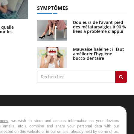
SYMPTÔMES
Douleurs de l’avant-pied :
Syndrome métabolique : quels sont
des métatarsalgies à 90 %
 quelle
les meilleurs exercices physiques ?
liées à problème d’appui
ur les
Mauvaise haleine : il faut
améliorer l’hygiène
bucco-dentaire
ER
tners
, we wish to store and access information on your devices
in emails, etc.), combine and share your personal data with our
s les semaines les meilleures
ollected on this website or in our emails, already held by some of us,