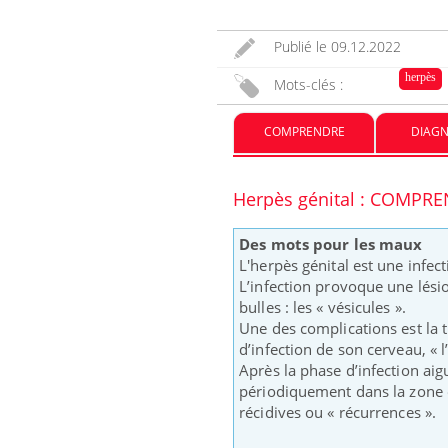
Publié le
09.12.2022
herpès
Mots-clés :
COMPRENDRE
DIAGN
Herpès génital : COMPR
Des mots pour les maux
L'herpès génital est une infec
L’infection provoque une lésio
bulles : les « vésicules ».
Une des complications est la
d’infection de son cerveau, « 
Après la phase d’infection aigu
périodiquement dans la zone où
récidives ou « récurrences ».