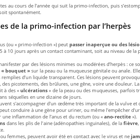
 arrive… et avec lui, un tout nouveau
tes au cours de l’année qui suit la primo-infection, puis s’estom
e de vie ! Vacances, plage, piscine,
, soit spontanément.
l, activités en plein air… Nos mains sont
nes de la primo-infection par l’herpès
rus (ou « primo-infection ») peut
passer inaperçue ou des lési
5 à 10 jours après un contact contaminant, soit au niveau de la 
.
manifester par des lésions minimes ou modérées d’herpès : ce s
n « bouquet »
sur la peau ou la muqueuse génitale ou anale. Ell
s remplies d’un liquide transparent. Ces lésions peuvent provoqu
, des picotements, des brûlures, une gêne, voire une douleur. La
it à des «
ulcérations
» de la peau ou des muqueuses, parfois t
ans séquelles en une dizaine de jours.
peuvent s'accompagner d'un œdème très important de la vulve et 
 peut conduire à une gène pour uriner, ou même l'empêcher d'ur
oir une inflammation de l’anus et du rectum (ou «
ano-rectite
»).
ons
dans les plis de l'aine (adénopathies inguinales), de la
fièvre
,
te.
u femmes, peuvent avoir été en contact avec le virus et ne
jam