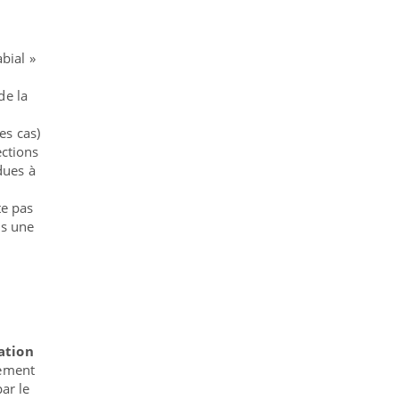
bial »
de la
es cas)
ections
dues à
te pas
is une
ation
hement
ar le