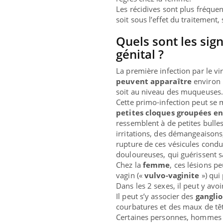
En 2026, l'insuline dans le diabète de type 2
L'été
Les récidives sont plus fréquen
reste entourée d'idées reçues chez les
rythm
soit sous l’effet du traitement
patients comme parfois chez les soignants.
solei
...
Quels sont les sig
génital ?
La première infection par le vi
peuvent apparaître
environ 
soit au niveau des muqueuses
Cette primo-infection peut se 
petites cloques groupées e
ressemblent à de petites bulle
irritations, des démangeaisons
rupture de ces vésicules condu
douloureuses, qui guérissent s
Chez la
femme
, ces lésions 
vagin («
vulvo-vaginite
») qui
Dans les 2 sexes, il peut y av
Il peut s’y associer des
gangli
courbatures et des maux de tê
Certaines personnes, hommes o