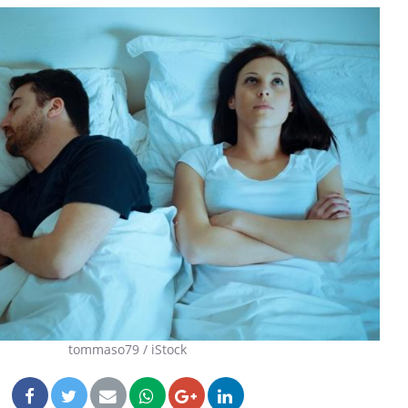
Pourquoi manger moins de
protéines pourrait
finalement être bénéfique
Grossesse et chaleur : ce
que dit la science
Le smartphone nuit-il à
l'apprentissage de la
lecture ?
tommaso79 / iStock