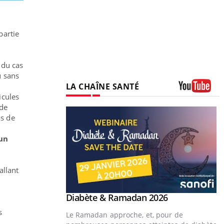
partie
 du cas
u sans
LA CHAÎNE SANTÉ
icules
Youtube
 de
as de
,
un
allant
Youtube
Diabète & Ramadan 2026
Youtube
s
Le Ramadan approche, et, pour de