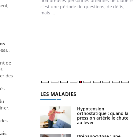
nombreuses personnes atteintes de diabète,
pent,
c'est une période de questions, de défis,
mais ...
Un « jumeau numérique » pour
Youtube
Y
faciliter l’accès à la médecine
Youtube
C
préventive
n
ons
Un établissement lié à un groupe mutualiste
l
peau,
innove en matière de bilan de santé :
l'utilisation d'un « jumeau numérique »
ont de
permet ...
es
er des
rès
LES MALADIES
du
iner.
Hypotension
orthostatique : quand la
pression artérielle chute
 des
au lever
ais
Drépanocytose : une