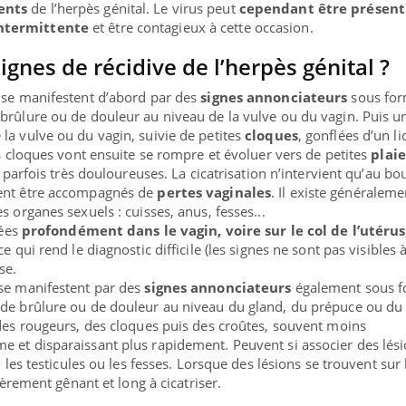
ents
de l’herpès génital. Le virus peut
cependant être présent
ntermittente
et être contagieux à cette occasion.
ignes de récidive de l’herpès génital ?
es se manifestent d’abord par des
signes annonciateurs
sous for
brûlure ou de douleur au niveau de la vulve ou du vagin. Puis u
la vulve ou du vagin, suivie de petites
cloques
, gonflées d’un l
es cloques vont ensuite se rompre et évoluer vers de petites
plaie
, parfois très douloureuses. La cicatrisation n’intervient qu’au bo
vent être accompagnés de
pertes vaginales
. Il existe généralem
s organes sexuels : cuisses, anus, fesses...
sées
profondément dans le vagin, voire sur le col de l’utérus
e qui rend le diagnostic difficile (les signes ne sont pas visibles à
se.
s se manifestent par des
signes annonciateurs
également sous 
 de brûlure ou de douleur au niveau du gland, du prépuce ou du
 des rougeurs, des cloques puis des croûtes, souvent moins
 et disparaissant plus rapidement. Peuvent si associer des lés
, les testicules ou les fesses. Lorsque des lésions se trouvent sur 
lièrement gênant et long à cicatriser.