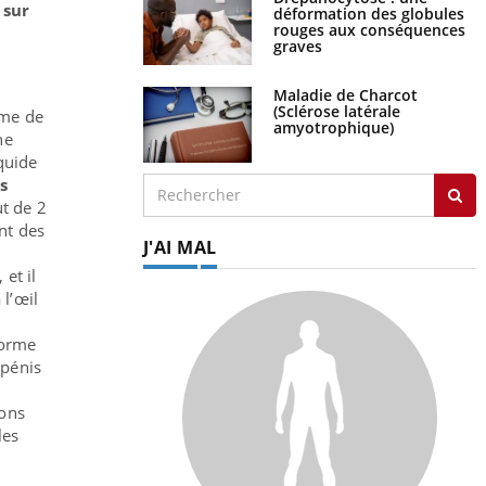
 sur
déformation des globules
rouges aux conséquences
graves
Maladie de Charcot
(Sclérose latérale
me de
amyotrophique)
ne
iquide
s
ut de 2
ent des
J'AI MAL
, et il
 l’œil
forme
 pénis
ions
les