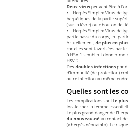
ultérieures.
Deux virus
peuvent être à l’ori
• L’Herpès Simplex Virus de ty
herpétiques de la partie supérie
(sur la lèvre) ou « bouton de fiè
• L’Herpès Simplex Virus de ty
partie basse du corps, en partic
Actuellement,
de plus en plus
car elles sont favorisées par l
à HSV-1 semblent donner moins
HSV-2.
Des
doubles infections
par du
d'immunité (de protection) croi
autre infection au même endro
Quelles sont les c
Les complications sont
le plu
locale chez la femme essentiel
Le plus grand danger de l'her
du nouveau-né
au contact des
(« herpès néonatal »). Le risqu