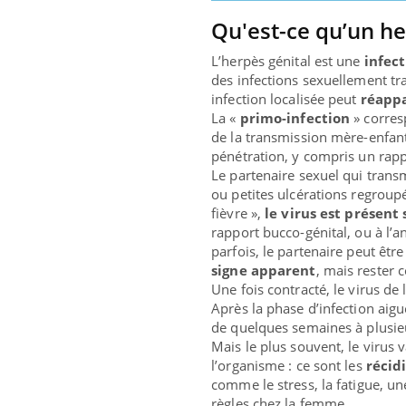
Qu'est-ce qu’un he
L’herpès génital est une
infec
des infections sexuellement tra
infection localisée peut
réapp
La «
primo-infection
» corres
de la transmission mère-enfant,
pénétration, y compris un rapp
Le partenaire sexuel qui trans
ou petites ulcérations regroupé
fièvre »,
le virus est présent
ndre pour
rapport bucco-génital, ou à l’a
parfois, le partenaire peut êt
d mental ou
signe apparent
, mais rester 
es de la
Une fois contracté, le virus de
ce qui la rend
Après la phase d’infection aigu
de quelques semaines à plusieu
Mais le plus souvent, le virus 
Insuline & Charge mentale : et si on
Eczé
Youtube
Yout
l’organisme : ce sont les
récid
Youtube
osait en parler??
prép
comme le stress, la fatigue, u
règles chez la femme.