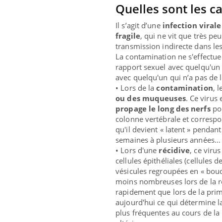
Quelles sont les ca
Il s’agit d’une
infection viral
fragile
, qui ne vit que très pe
transmission indirecte dans les 
La contamination ne s'effectu
rapport sexuel avec quelqu'un 
avec quelqu'un qui n’a pas de 
• Lors de la
contamination
, 
ou des muqueuses
. Ce virus
propage le long des nerfs
pou
colonne vertébrale et correspond
qu'il devient « latent » penda
semaines à plusieurs années… I
• Lors d'une
récidive
, ce viru
cellules épithéliales (cellules d
vésicules regroupées en « bouq
moins nombreuses lors de la réc
rapidement que lors de la primo
aujourd'hui ce qui détermine la
plus fréquentes au cours de la