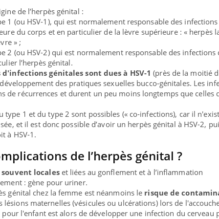
gine de l’herpès génital :
pe 1 (ou HSV-1), qui est normalement responsable des infections
ure du corps et en particulier de la lèvre supérieure : « herpès la
vre » ;
pe 2 (ou HSV-2) qui est normalement responsable des infections 
ulier l’herpès génital.
 d'infections génitales sont dues à HSV-1
(près de la moitié d
e développement des pratiques sexuelles bucco-génitales. Les inf
 de récurrences et durent un peu moins longtemps que celles 
 type 1 et du type 2 sont possibles (« co-infections), car il n'exis
sée, et il est donc possible d’avoir un herpès génital à HSV-2, pu
it à HSV-1.
omplications de l’herpès génital ?
s souvent locales
et liées au gonflement et à l’inflammation
lement : gène pour uriner.
pès génital chez la femme est néanmoins le
risque de contamin
 lésions maternelles (vésicules ou ulcérations) lors de l'accouc
e pour l'enfant est alors de développer une infection du cerveau p