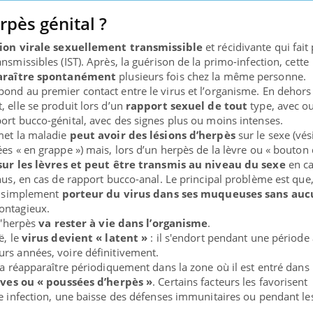
rpès génital ?
tion virale sexuellement transmissible
et récidivante qui fait 
nsmissibles (IST). Après, la guérison de la primo-infection, cette
araître spontanément
plusieurs fois chez la même personne.
pond au premier contact entre le virus et l’organisme. En dehors
 elle se produit lors d’un
rapport sexuel de tout
type, avec o
ort bucco-génital, avec des signes plus ou moins intenses.
met la maladie
peut avoir des lésions d’herpès
sur le sexe (vés
es « en grappe ») mais, lors d’un herpès de la lèvre ou « bouton
 sur les lèvres et peut être transmis au niveau du sexe
en c
nus, en cas de rapport bucco-anal. Le principal problème est que
re simplement
porteur du virus dans ses muqueuses sans auc
contagieux.
 l'herpès
va rester à vie dans l’organisme
.
ë, le
virus devient « latent »
: il s'endort pendant une période 
rs années, voire définitivement.
va réapparaître périodiquement dans la zone où il est entré dans
ma Chronique des Mains : se
ube
ives ou « poussées d’herpès »
. Certains facteurs les favorisent
Youtube
arer pour l’été !
ne infection, une baisse des défenses immunitaires ou pendant le