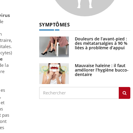
virus
de
SYMPTÔMES
n
Douleurs de l’avant-pied :
raire,
des métatarsalgies à 90 %
tales.
liées à problème d’appui
cytes)
se
de la
Mauvaise haleine : il faut
améliorer l’hygiène bucco-
ire
dentaire
des
s
,
 et
us
t pas
sont
es