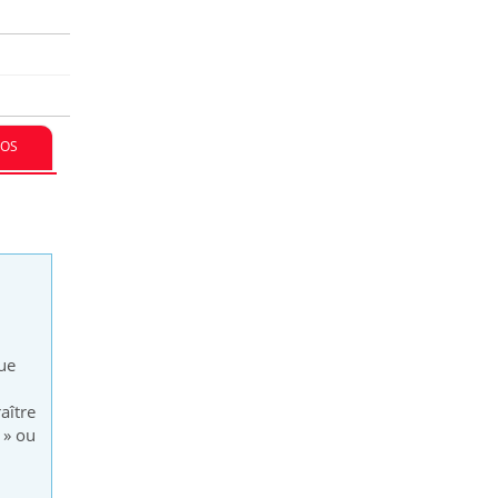
FOS
que
aître
 » ou