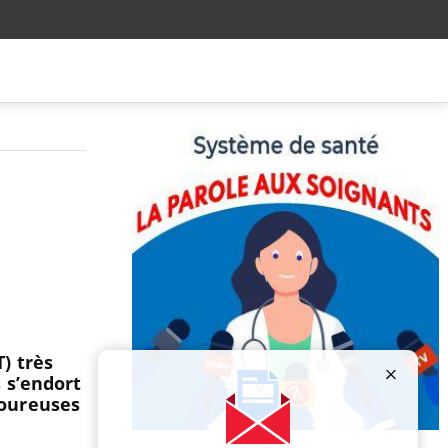
) très
 s’endort
loureuses
Publicité