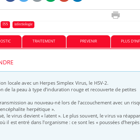
ISS
infectiologie
OSTIC
TRAITEMENT
PREVENIR
PLUS D’IN
ENDRE
tion locale avec un Herpes Simplex Virus, le HSV-2.
n de la peau à type d’induration rouge et recouverte de petites
 transmission au nouveau-né lors de l’accouchement avec un ris
l’encéphalite herpétique ».
ë, le virus devient « latent ». Le plus souvent, le virus va réappar
 il est entré dans l’organisme : ce sont les « poussées d’herpès