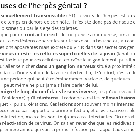
uses de l’herpès génital ?
e sexuellement transmissible
(IST). Le virus de l'herpès est un
u de temps en dehors de son hôte. Il n'existe donc pas de risque 
piscines ou par le siège des toilettes.
e que par un
contact direct
, de muqueuse à muqueuse, lors d'u
qui a des lésions apparentes sur le sexe ou la bouche ou, au cont
lésions apparentes mais excrète du virus dans ses sécrétions géni
le
virus infeste les cellules superficielles de la peau
(kératino
 est toxique pour ces cellules et entraîne leur gonflement, puis il
r aller se nicher
dans un ganglion nerveux
situé à proximité 
ant à l’innervation de la zone infectée. Là, il s'endort, c'est-à-d
nt une période qui peut être éminemment variable, de quelques
l peut même ne plus jamais faire parler de lui.
s
migre le long du nerf dans le sens inverse
, jusqu'au niveau 
e l'épiderme) qu'il
réinfecte
. Il redonne ainsi les
mêmes lésion
uet », puis ulcérations. Ces lésions sont souvent moins intenses
urrence par rapport à la primo-infection, et elles cicatrisent pl
-infection, mais elles sont toujours aussi infectantes. On ne sai
 réactivation de ce virus. On sait en revanche que les récidives 
 première année qui suit la primo-infection par rapport aux anné