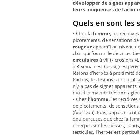
développer de signes appar
leurs muqueuses de façon i
Quels en sont les s
• Chez la
femme
, les récidiv
picotements, de sensations de 
rougeur
apparaît au niveau de 
clair qui fourmille de virus. C
circulaires
à vif (« érosions »)
à 3 semaines. Ces signes peu
lésions d’herpès à proximité de
Parfois, les lésions sont locali
n’y a pas de signes apparents, c
nu) et la malade très contagieu
• Chez
l’homme
, les récidive
de picotements, de sensations
(fourreau). Puis, apparaissent
douloureuses que chez la femme
d’herpès sur les cuisses, l’anus
testicules, l’herpès est particu