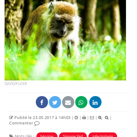
DAVID/FLICKR
Publié le 23.05.2017 à 14h03
|
|
|
|
|
Commenter
Mots clés :
héroïne
Simone Veil
infectiologie