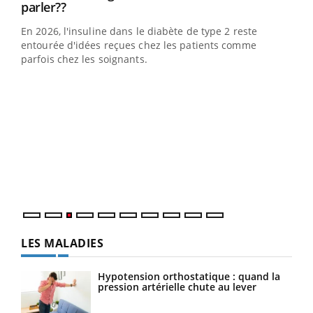
Youtube
parler??
En 2026, l'insuline dans le diabète de type 2 reste
entourée d'idées reçues chez les patients comme
parfois chez les soignants.
Ecz
You
pour
L'ét
Vaca
Nos 
LES MALADIES
Hypotension orthostatique : quand la
pression artérielle chute au lever