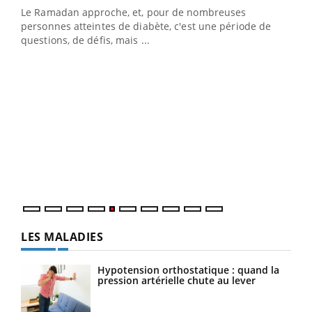
Le Ramadan approche, et, pour de nombreuses
vie !
personnes atteintes de diabète, c'est une période de
…
questions, de défis, mais ...
Un 
You
à l
Un é
mati
numé
LES MALADIES
Hypotension orthostatique : quand la
pression artérielle chute au lever