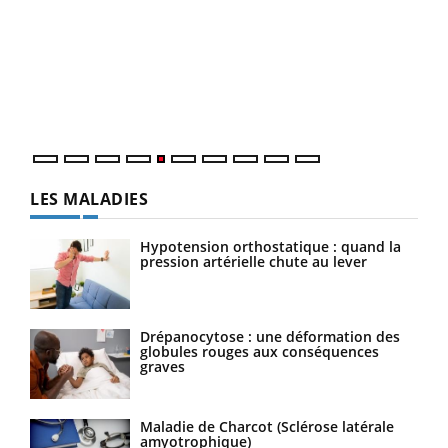
Un 
You
à l
Un é
mati
numé
LES MALADIES
Hypotension orthostatique : quand la
pression artérielle chute au lever
Drépanocytose : une déformation des
globules rouges aux conséquences
graves
Maladie de Charcot (Sclérose latérale
amyotrophique)