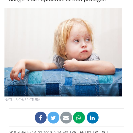
NATULRICH/EPICTURA
Publié le 14.02.2018 à 14h45
|
|
|
|
|