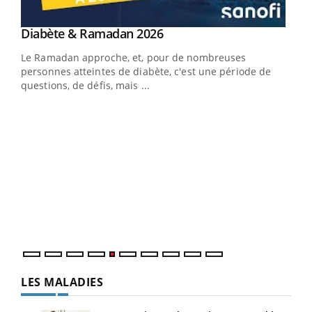
Youtube
Diabète & Ramadan 2026
Youtube
Le Ramadan approche, et, pour de nombreuses
vie !
personnes atteintes de diabète, c'est une période de
…
questions, de défis, mais ...
Un 
You
à l
Un é
mati
numé
LES MALADIES