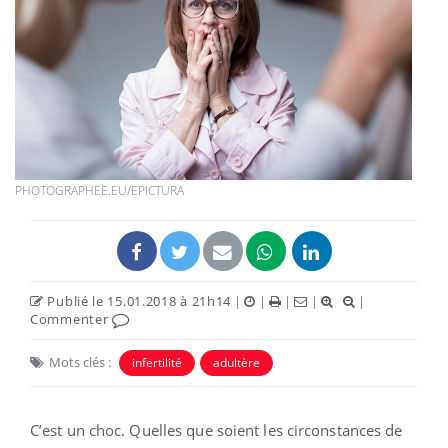
PHOTOGRAPHEE.EU/EPICTURA
Publié le 15.01.2018 à 21h14
|
|
|
|
|
Commenter
Mots clés :
infertilité
adultère
C’est un choc. Quelles que soient les circonstances de