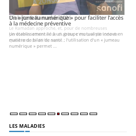
Youtube
Diabète & Ramadan 2026
Un « jumeau numérique » pour faciliter l’accès
Youtube
Youtube
Youtube
à la médecine préventive
Le Ramadan approche, et, pour de nombreuses
Un établissement lié à un groupe mutualiste innove en
personnes atteintes de diabète, c'est une période de
matière de bilan de santé : l'utilisation d'un « jumeau
questions, de défis, mais ...
numérique » permet ...
COU
You
Coup
vous
épis
LES MALADIES