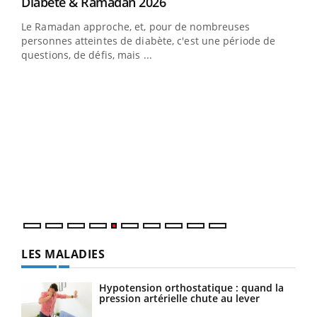
Youtube
Diabète & Ramadan 2026
Youtube
Le Ramadan approche, et, pour de nombreuses
vie !
personnes atteintes de diabète, c'est une période de
…
questions, de défis, mais ...
Un 
You
à l
Un é
mati
numé
LES MALADIES
Hypotension orthostatique : quand la
pression artérielle chute au lever