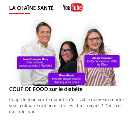
LA CHAÎNE SANTÉ
Youtube
Youtube
Yout
COUP DE FOOD sur le diabète
Quand l’entreprise mise sur le bien être global
Youtube
Youtube
Coup de food sur le diabète, c'est votre nouveau rendez-
"Les rendez-vous de la santé et de la qualité de vie au
vous culinaire qui bouscule les idées reçues ! Dans cet
travail" de Pourquoi Docteur reçoivent Régis Blugeon,
épisode, une ...
DRH et directeur ...