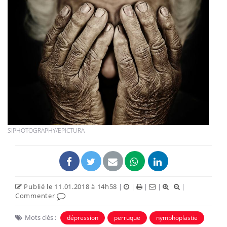
SIPHOTOGRAPHY/EPICTURA
Publié le 11.01.2018 à 14h58
|
|
|
|
|
Commenter
Mots clés :
dépression
perruque
nymphoplastie