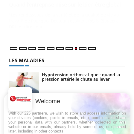
Ecz
You
(3/3
Dans
vous
quot
LES MALADIES
Hypotension orthostatique : quand la
pression artérielle chute au lever
Welcome
Drépanocytose : une déformation des
globules rouges aux conséquences
graves
With our 225
partners
, we wish to store and access information on
your devices (cookies, pixels in emails, etc.), combine and share
your personal data with our partners, whether collected on this
website or in our emails, already held by some of us, or obtained
Maladie de Charcot (Sclérose latérale
later, including in other contexts.
amyotrophique)