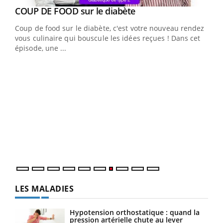
Youtube
cès
COUP DE FOOD sur le diabète
Youtube
Coup de food sur le diabète, c'est votre nouveau rendez-
 en
vous culinaire qui bouscule les idées reçues ! Dans cet
u
épisode, une ...
Qua
You
"Les
trav
DRH 
LES MALADIES
Hypotension orthostatique : quand la
pression artérielle chute au lever