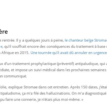
Pourquoi manger moins
de protéines pourrait
finalement être bénéfique
ère
te rentrée. Il y a quelques jours à peine,
le chanteur belge Stromae
ne
, qu’il souffrait encore des conséquences du traitement à base
en Afrique en 2015.
Une tournée qu’il avait dû annuler en urgence
ieux d’un traitement prophylactique (préventif) antipaludique, qui 
diate, et impose un suivi médical dans les prochaines semaines 
s un communiqué.
 folie, explique Stromae dans cet entretien. Après 150 dates, j’étais
tipaludisme, ça m’a filé des hallucinations. On m’a diagnostiqué
pu faire une connerie, je n’étais plus moi-même. »