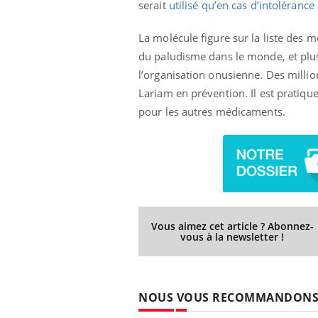
serait
utilisé qu’en cas d’intolérance
La molécule figure sur la liste des
du paludisme dans le monde, et plus 
 Mains :
Carence en fer : comprendre pour
Ins
Youtube
You
l’organisation onusienne. Des millio
Youtube
Youtube
prévenir
osa
Lariam en prévention. Il est pratiqu
aciles à aborder...
Fatigue, irritabilité, brouillard mental ou
En 2
pour les autres médicaments.
poser des
même alopécie… Les symptômes de la
rest
'un proche c'est
carence en fer sont multiples ce qui la rend
pat
...
Vous aimez cet article ? Abonnez-
vous à la newsletter !
NOUS VOUS RECOMMANDON