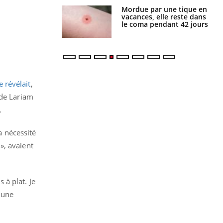
Mordue par une tique en
Allergies alimentaires :
vacances, elle reste dans
une nouvelle arme contre
le coma pendant 42 jours
les réactions sévères
 révélait
,
 de Lariam
.
a nécessité
», avaient
 à plat. Je
 une