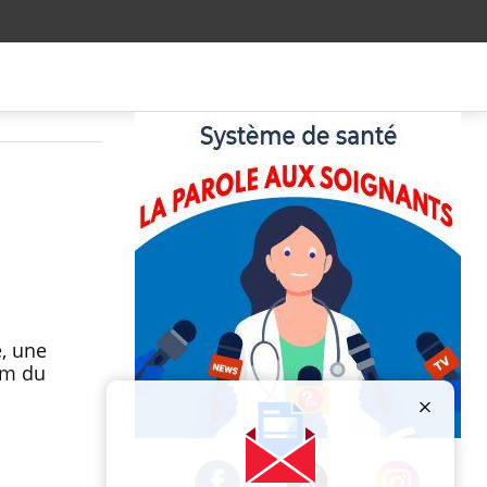
e, une
am du
Publicité