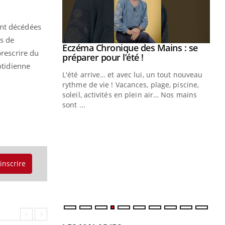
ont décédées
es de
Eczéma Chronique des Mains : se
Youtube
prescrire du
Youtube
préparer pour l’été !
otidienne
L'été arrive… et avec lui, un tout nouveau
rythme de vie ! Vacances, plage, piscine,
soleil, activités en plein air… Nos mains
sont ...
Youtube
Diabète & Ramadan 2026
Un
Youtube
You
fac
Le Ramadan approche, et, pour de
pr
nombreuses personnes atteintes de
Un 
diabète, c'est une période de questions, de
mut
défis, mais ...
'inscrire
san
num