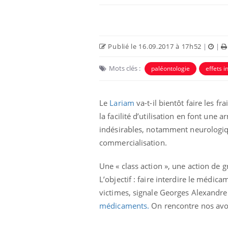
Publié le 16.09.2017 à 17h52
|
|
Mots clés :
paléontologie
effets i
Le
Lariam
va-t-il bientôt faire les f
la facilité d’utilisation en font une
indésirables, notamment neurologiqu
commercialisation.
unya, dengue,
La sieste empêche-t-elle
e : que se passe-
de dormir la nuit ?
 le sud de la
Une « class action », une action de 
L’objectif : faire interdire le médi
icaments GLP-1
VIH : la fin du comprimé
victimes, signale Georges Alexandre 
-ils aussi les os
tous les jours se profile-t-
médicaments.
On rencontre nos avoc
elle enfin ?