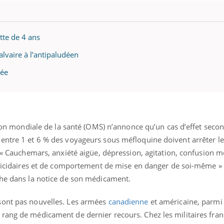
ette de 4 ans
alvaire à l’antipaludéen
cée
ation mondiale de la santé (OMS) n’annonce qu’un cas d’effet seco
entre 1 et 6 % des voyageurs sous méfloquine doivent arrêter le
. « Cauchemars, anxiété aigüe, dépression, agitation, confusion m
 suicidaires et de comportement de mise en danger de soi-même » 
che dans la notice de son médicament.
ont pas nouvelles. Les armées
canadienne
et américaine, parmi 
ang de médicament de dernier recours. Chez les militaires frança