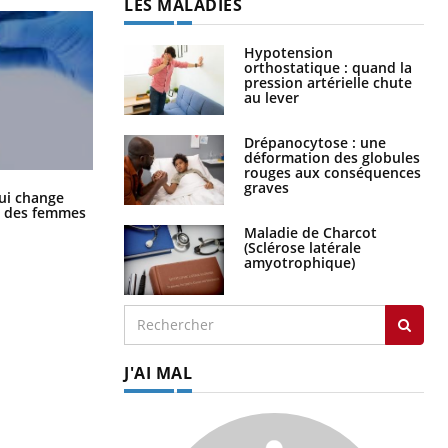
LES MALADIES
Hypotension
orthostatique : quand la
pression artérielle chute
au lever
Drépanocytose : une
déformation des globules
rouges aux conséquences
graves
La sieste empêche-t-elle de dormir
ui change
la nuit ?
ge des femmes
Maladie de Charcot
(Sclérose latérale
amyotrophique)
J'AI MAL