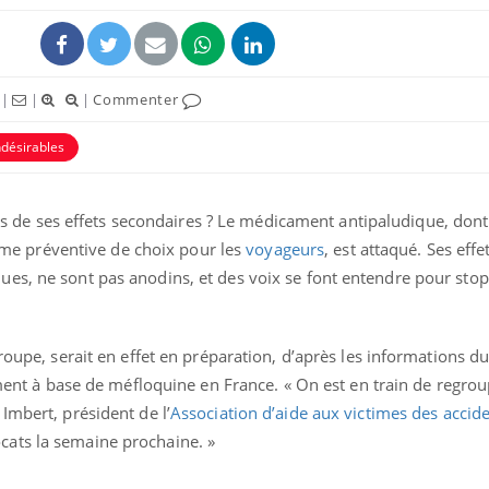
|
|
|
Commenter
ndésirables
rais de ses effets secondaires ? Le médicament antipaludique, dont l
 arme préventive de choix pour les
voyageurs
, est attaqué. Ses effe
es, ne sont pas anodins, et des voix se font entendre pour stop
Fortes chaleurs :
pourquoi le risque de
noyade grimpe-t-il ?
groupe, serait en effet en préparation, d’après les informations d
cament à base de méfloquine en France. « On est en train de regrou
Le Viagra pourrait-il
Imbert, président de l’
Association d’aide aux victimes des accid
freiner la propagation du
ats la semaine prochaine. »
cancer ?