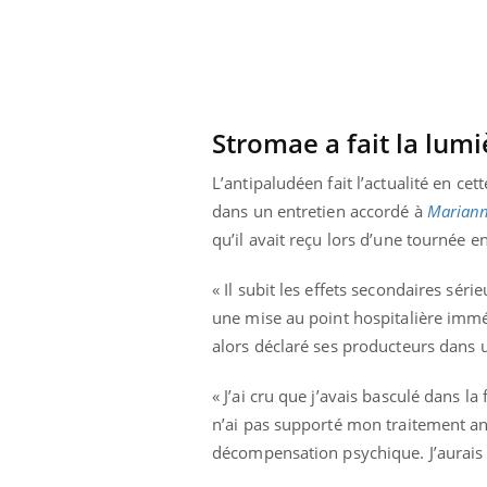
lovirus : ce qui
Pourquoi votre ventre
ans la prise en
gâche-t-il les premiers
des femmes
jours de vos vacances ?
s
Stromae a fait la lumi
L’antipaludéen fait l’actualité en cet
dans un entretien accordé à
Marian
qu’il avait reçu lors d’une tournée 
« Il subit les effets secondaires sér
une mise au point hospitalière immé
alors déclaré ses producteurs dan
« J’ai cru que j’avais basculé dans la
n’ai pas supporté mon traitement an
décompensation psychique. J’aurais 