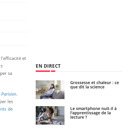
’efficacité et
EN DIRECT
ts
per sa
Grossesse et chaleur : ce
Mordue par un
que dit la science
barracuda, une petite fille
secourue grâce à un
u
Parisien
.
réflexe essentiel
per les
Le smartphone nuit-il à
Légionellose en Suisse :
ents de
l'apprentissage de la
quelle est l’origine de la
lecture ?
contamination ?