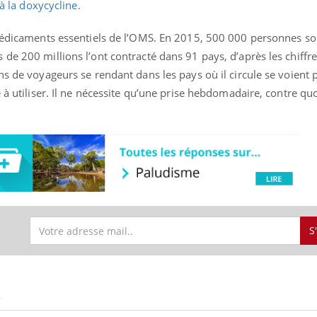
 à la doxycycline.
 médicaments essentiels de l’OMS. En 2015, 500 000 personnes s
de 200 millions l’ont contracté dans 91 pays, d’après les chiffr
uline & Charge mentale : et si on
tube
ns de voyageurs se rendant dans les pays où il circule se voient 
Youtube
it en parler??
e à utiliser. Il ne nécessite qu’une prise hebdomadaire, contre qu
026, l'insuline dans le diabète de type 2
e entourée d'idées reçues chez les
ients comme parfois chez les soignants.
S
S